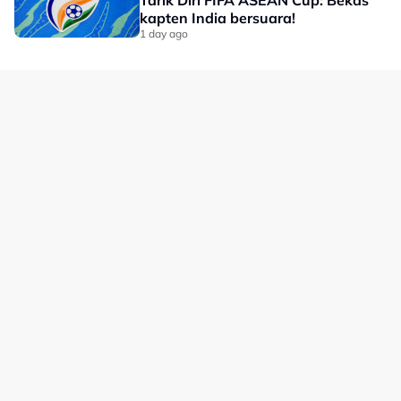
kapten India bersuara!
Shin dipecat selepas Indonesia tersingkir di peringkat
1 day ago
kumpulan Piala ASEAN 2024, ketika skuad negara itu
tampil dengan barisan yang majoritinya terdiri
daripada pemain bawah 23 tahun.
Kini, sebahagian penyokong mahu Herdman menerima
hukuman sama selepas gagal membawa skuad yang
dianggap antara paling kuat di Asia Tenggara
melepasi peringkat kumpulan.
Tekanan terhadap Herdman menjadi lebih besar
kerana Indonesia memasuki kejohanan kali ini dengan
harapan tinggi.
Kehadiran sejumlah pemain naturalisasi menjadikan
skuad Garuda antara pasukan pilihan untuk mencabar
kejuaraan, namun prestasi mereka mula merosot
selepas kekalahan kepada Vietnam.
Dalam perlawanan penentuan menentang Singapura,
Indonesia mendominasi sebahagian besar permainan