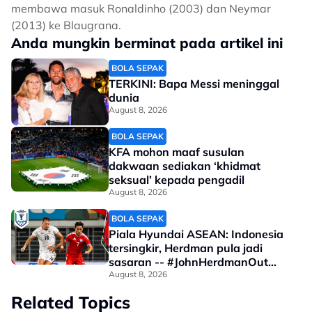
membawa masuk Ronaldinho (2003) dan Neymar
(2013) ke Blaugrana.
Anda mungkin berminat pada artikel ini
BOLA SEPAK
TERKINI: Bapa Messi meninggal
dunia
August 8, 2026
BOLA SEPAK
KFA mohon maaf susulan
dakwaan sediakan ‘khidmat
seksual’ kepada pengadil
August 8, 2026
BOLA SEPAK
Piala Hyundai ASEAN: Indonesia
tersingkir, Herdman pula jadi
sasaran -- #JohnHerdmanOut
meletup!
August 8, 2026
Related Topics