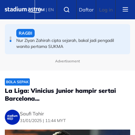
Skip to main content
Select language
Daftar
Log in
BM
|
EN
RAGBI
Nur Ziyan Zahirah cipta sejarah, bakal jadi pengadil
wanita pertama SUKMA
PERMOTORAN
Moto3: Hakim Danish raih petak kesembilan GP Britain,
sedia cipta kejutan di Silverstone
Advertisement
BOLA SEPAK
La Liga: Vinicius Junior hampir sertai
Barcelona...
Saufi Tahir
31/01/2025 | 11:44 MYT