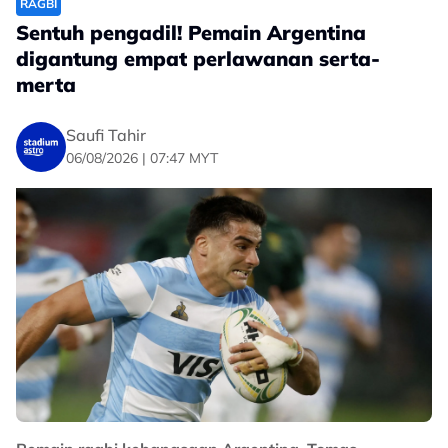
RAGBI
Sentuh pengadil! Pemain Argentina
digantung empat perlawanan serta-
merta
Saufi Tahir
06/08/2026 | 07:47 MYT