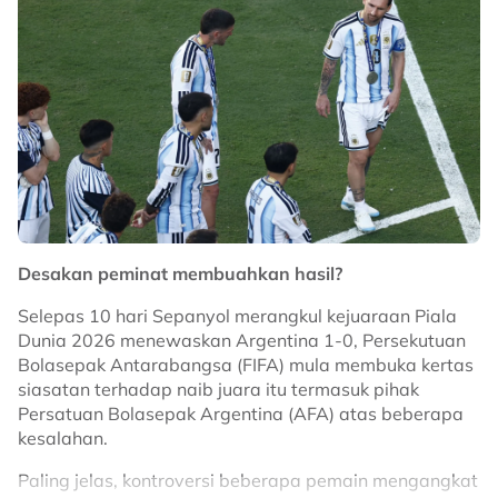
→ Enzo Fernández’s red card and
suspension.
→ Argentina coming out late for the first
and second halves against Switzerland
and England.
→ A one-match suspension for…
pic.twitter.com/STj4c5UQOG
Desakan peminat membuahkan hasil?
— CentreGoals. (@centregoals)
July 30,
Selepas 10 hari Sepanyol merangkul kejuaraan Piala
2026
Dunia 2026 menewaskan Argentina 1-0, Persekutuan
Bolasepak Antarabangsa (FIFA) mula membuka kertas
siasatan terhadap naib juara itu termasuk pihak
5. Leandro Paredes juga boleh menerima
Persatuan Bolasepak Argentina (AFA) atas beberapa
penggantungan tiga perlawanan kerana pergaduhan
kesalahan.
dengan Gavi dan Eric Garcia selepas Final Piala Dunia
Paling jelas, kontroversi beberapa pemain mengangkat
tamat..