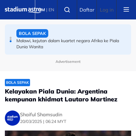
Skip to main content
BOLA SEPAK
Select language
Daftar
Log in
BM
|
EN
Malawi, kejutan dalam kuartet negara Afrika ke Piala
Dunia Wanita
BOLA SEPAK
Chelsea tunggu penalti shootout yang tidak kunjung tiba
terpaksa akur seri dengan JDT
Advertisement
BOLA SEPAK
Kelayakan Piala Dunia: Argentina
kempunan khidmat Lautaro Martinez
Shaiful Shamsudin
20/03/2025 | 06:24 MYT