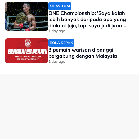
MUAY THAI
ONE Championship: 'Saya kalah
lebih banyak daripada apa yang
dialami Jojo, tapi saya jadi juara
dunia'
1 day ago
BOLA SEPAK
3 pemain warisan dipanggil
bergabung dengan Malaysia
1 day ago