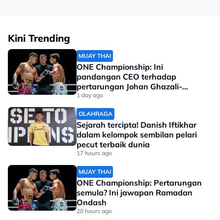
Kini Trending
MUAY THAI
ONE Championship: Ini
pandangan CEO terhadap
pertarungan Johan Ghazali-
Ramadan Ondash
1 day ago
OLAHRAGA
Sejarah tercipta! Danish Iftikhar
dalam kelompok sembilan pelari
pecut terbaik dunia
17 hours ago
MUAY THAI
ONE Championship: Pertarungan
semula? Ini jawapan Ramadan
Ondash
20 hours ago