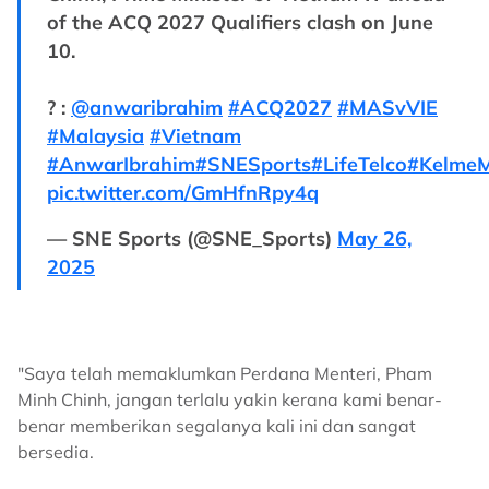
of the ACQ 2027 Qualifiers clash on June
10.
? :
@anwaribrahim
#ACQ2027
#MASvVIE
#Malaysia
#Vietnam
#AnwarIbrahim
#SNESports
#LifeTelco
#KelmeM
pic.twitter.com/GmHfnRpy4q
— SNE Sports (@SNE_Sports)
May 26,
2025
"Saya telah memaklumkan Perdana Menteri, Pham
Minh Chinh, jangan terlalu yakin kerana kami benar-
benar memberikan segalanya kali ini dan sangat
bersedia.