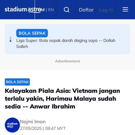
Skip to main content
BOLA SEPAK
Select language
Daftar
Log in
BM
|
EN
Bola sepak Korea Selatan goncang lagi, hiburan seks
sebagai santapan pengadil
BOLA SEPAK
Liga Super: Bola sepak darah daging saya -- Dollah
Salleh
Advertisement
BOLA SEPAK
Kelayakan Piala Asia: Vietnam jangan
terlalu yakin, Harimau Malaya sudah
sedia -- Anwar Ibrahim
Najmi Iman
27/05/2025 | 08:47 MYT