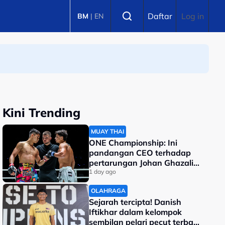
Select language
Daftar
Log in
BM
|
EN
Kini Trending
MUAY THAI
ONE Championship: Ini
pandangan CEO terhadap
pertarungan Johan Ghazali-
Ramadan Ondash
1 day ago
OLAHRAGA
Sejarah tercipta! Danish
Iftikhar dalam kelompok
sembilan pelari pecut terbaik