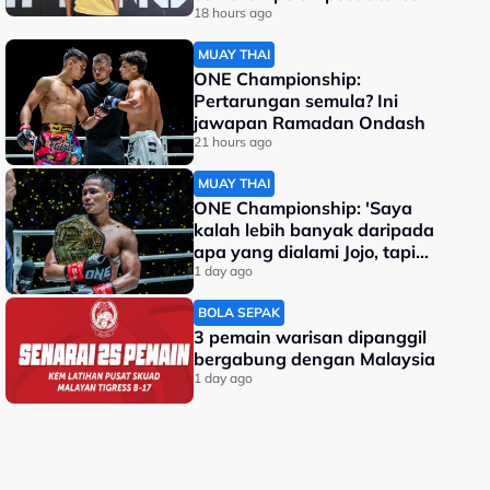
dunia
18 hours ago
MUAY THAI
ONE Championship:
Pertarungan semula? Ini
jawapan Ramadan Ondash
21 hours ago
MUAY THAI
ONE Championship: 'Saya
kalah lebih banyak daripada
apa yang dialami Jojo, tapi
saya jadi juara dunia'
1 day ago
BOLA SEPAK
3 pemain warisan dipanggil
bergabung dengan Malaysia
1 day ago