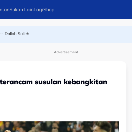
nton
Sukan Lain
Lagi
Shop
iburan seks sebagai santapan pengadil
-- Dollah Salleh
Advertisement
 terancam susulan kebangkitan