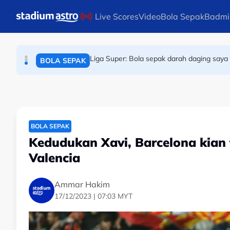
SUKAN ASIA
Skip to main content
Live Scores
Video
Bola Sepak
Badmi
Bola sepak Korea Selatan goncang lagi, h
BOLA SEPAK
Liga Super: Bola sepak darah daging saya 
BOLA SEPAK
BOLA SEPAK
Kedudukan Xavi, Barcelona kian
Valencia
Ammar Hakim
17/12/2023 | 07:03 MYT