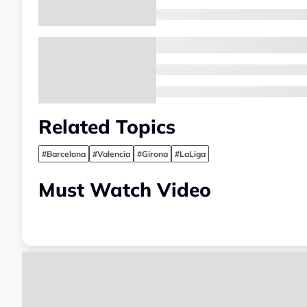
Related Topics
#Barcelona
#Valencia
#Girona
#LaLiga
Must Watch Video