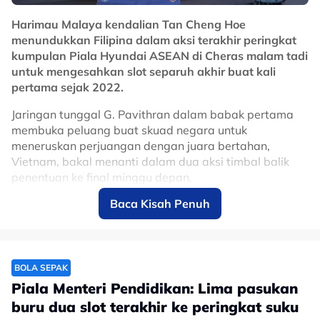
Harimau Malaya kendalian Tan Cheng Hoe
menundukkan Filipina dalam aksi terakhir peringkat
kumpulan Piala Hyundai ASEAN di Cheras malam tadi
untuk mengesahkan slot separuh akhir buat kali
pertama sejak 2022.
Jaringan tunggal G. Pavithran dalam babak pertama
membuka peluang buat skuad negara untuk
meneruskan perjuangan dengan juara bertahan,
Vietnam, bakal menanti dalam dua aksi timbal balik
penentuan ke final minggu depan.
Baca Kisah Penuh
Bagi ketua jurulatih interim Harimau Malaya, Tan
Cheng Hoe, peluang layak ke separuh akhir kejohanan
itu adalah satu perkara menakjubkan, lebih-lebih lagi
dengan krisis persiapan yang kurang sempurna dan
masalah pelepasan pemain menjelang kejohanan itu.
BOLA SEPAK
Piala Menteri Pendidikan: Lima pasukan
"Memang dari awal kita semua tahu perjalanan
buru dua slot terakhir ke peringkat suku
pasukan kurang lancar tetapi disebabkan keinginan