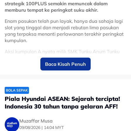
strategik 100PLUS semakin memuncak dalam
memburu tempat ke peringkat suku akhir.
Enam pasukan telah pun layak, hanya dua sahaja lagi
slot yang tinggal dan menjadi rebutan lima pasukan
yang terpaksa menanti perlawanan terakhir peringkat
kumpulan.
Aksi kumpulan A nyata milik SMK Tunku Anum Tunku
Abdul Rahman yang sah mara ke suku akhir selepas
Baca Kisah Penuh
menang tipis 1-0 ke atas SMK Gunung Rapat.
Perlawanan yang berlangsung di Ipoh pada Sabtu,
Muhd Aqiff Naufal Mohd Syahrul muncul wira sekaligus
memastikan tiga mata penting milik SMK Tunku Anum
BOLA SEPAK
Tunku Abdul Rahman.
Piala Hyundai ASEAN: Sejarah tercipta!
Indonesia 30 tahun tanpa gelaran AFF!
SMK Tunku Anum Tunku Abdul Rahman mara ke suku
akhir, mengumpul 13 mata dan berada di tangga
kedua. Kejayaan itu sekali gus mengecewakan SMK
Muzaffar Musa
Mutiara Impian yang turut mengumpul 13 mata
09/08/2026 | 14:04 MYT