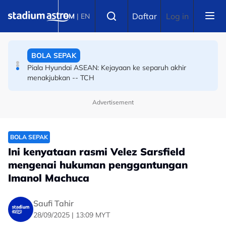
Skip to main content
BOLA SEPAK
Select language
Daftar
Log in
BM
|
EN
Piala Hyundai ASEAN: Kejayaan ke separuh akhir
menakjubkan -- TCH
BOLA SEPAK
SUKMA: Amirudin optimis penganjuran tetap meriah
meski dianjur secara berjimat
Advertisement
BOLA SEPAK
Ini kenyataan rasmi Velez Sarsfield
mengenai hukuman penggantungan
Imanol Machuca
Saufi Tahir
28/09/2025 | 13:09 MYT