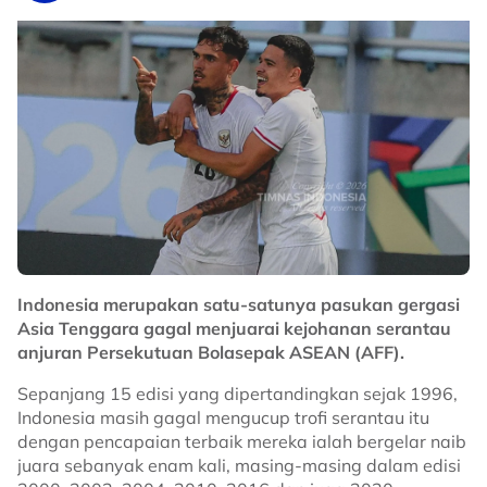
selepas turut mencatat kemenangan 1-0 ke atas SMK
Syed Hassan, namun terpaksa berpuas hati di tangga
ketiga selepas dipisahkan menerusi beza jaringan.
Pengendalinya, Muhd Hafiz Husin, walaupun satu gol,
fokus utama pasukan adalah mendapatkan
kemenangan.
“Walaupun kami hanya menang 1-0, kemenangan ini
tetap sangat penting. Dari segi jaringan, memang
jumlah gol penting untuk membantu kami melangkah ke
suku akhir, tetapi perkara paling utama adalah
kemenangan.
Indonesia merupakan satu-satunya pasukan gergasi
“Anak-anak buah saya telah memberikan yang terbaik
Asia Tenggara gagal menjuarai kejohanan serantau
untuk memastikan kemenangan menjadi milik
anjuran Persekutuan Bolasepak ASEAN (AFF).
pasukan,”kata Hafiz
Sepanjang 15 edisi yang dipertandingkan sejak 1996,
SMK Shah Alam kekal ditangga teratas, turut meraih
Indonesia masih gagal mengucup trofi serantau itu
13 mata selepas lima perlawanan namun dibezakan
dengan pencapaian terbaik mereka ialah bergelar naib
dengan jumlah jaringan dan beraksi kurang satu
juara sebanyak enam kali, masing-masing dalam edisi
perlawanan.