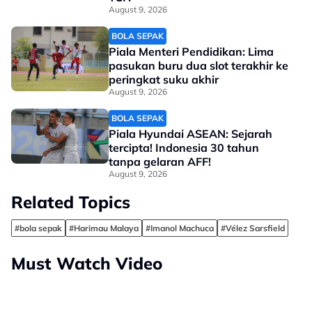
August 9, 2026
BOLA SEPAK
Piala Menteri Pendidikan: Lima
pasukan buru dua slot terakhir ke
peringkat suku akhir
August 9, 2026
BOLA SEPAK
Piala Hyundai ASEAN: Sejarah
tercipta! Indonesia 30 tahun
tanpa gelaran AFF!
August 9, 2026
Related Topics
#bola sepak
#Harimau Malaya
#Imanol Machuca
#Vélez Sarsfield
Must Watch Video