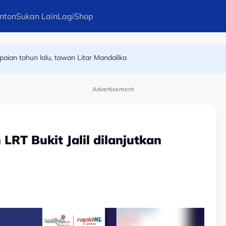
Sabah dedikasi kemenangan buat mendiang bekas Presiden
nton
Sukan Lain
Lagi
Shop
ian tahun lalu, tawan Litar Mandalika
Ini jawapan Ramadan Ondash
Advertisement
 LRT Bukit Jalil dilanjutkan