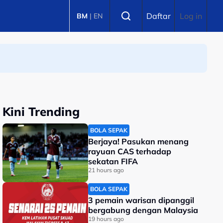
Select language
Daftar
Log in
BM
|
EN
Kini Trending
BOLA SEPAK
Berjaya! Pasukan menang
rayuan CAS terhadap
sekatan FIFA
21 hours ago
BOLA SEPAK
3 pemain warisan dipanggil
bergabung dengan Malaysia
19 hours ago