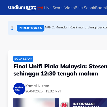
Skip to main content
Tenpin Boling Orang Pekak Malaysia: Pasukan 
BOLING
Live Scores
Video
Bola Sepak
Badmi
ARRC: Ramdan Rosli mahu ulangi pencapa
PERMOTORAN
ONE Championship: Pertarungan semula? 
MUAY THAI
BOLA SEPAK
Final Unifi Piala Malaysia: Stesen
sehingga 12:30 tengah malam
Kamal Nizam
26/04/2025 | 13:32 MYT