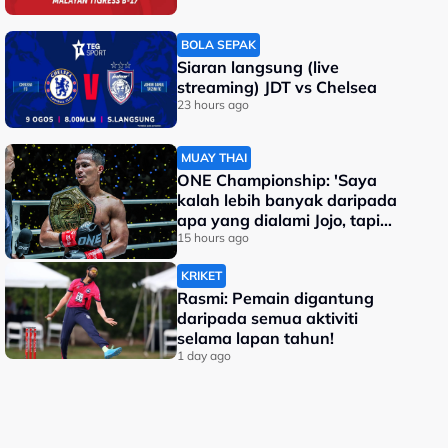
BOLA SEPAK
Siaran langsung (live
streaming) JDT vs Chelsea
23 hours ago
MUAY THAI
ONE Championship: 'Saya
kalah lebih banyak daripada
apa yang dialami Jojo, tapi
saya jadi juara dunia'
15 hours ago
KRIKET
Rasmi: Pemain digantung
daripada semua aktiviti
selama lapan tahun!
1 day ago