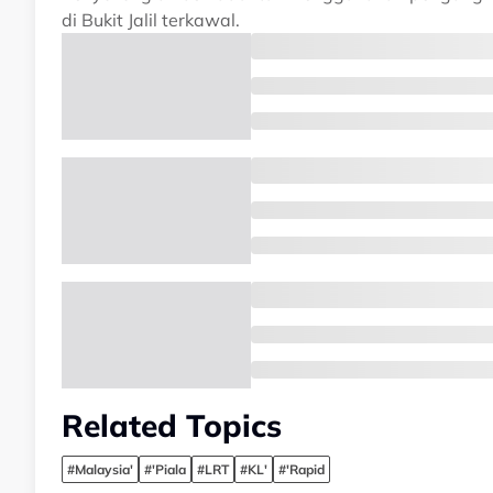
di Bukit Jalil terkawal.
Related Topics
#Malaysia'
#'Piala
#LRT
#KL'
#'Rapid