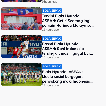
berentap di final
9 hours ago
BOLA SEPAK
Terkini Piala Hyundai
ASEAN: Getir! Seorang lagi
pemain Harimau Malaya sah
terkeluar
19 hours ago
BOLA SEPAK
Rasmi Piala Hyundai
ASEAN: Sah! Indonesia
tersingkir, masih gagal buru
kejuaraan
20 hours ago
BOLA SEPAK
Piala Hyundai ASEAN:
Media sosial bergegar,
penyokong maki Indonesia
malu kalah
18 hours ago