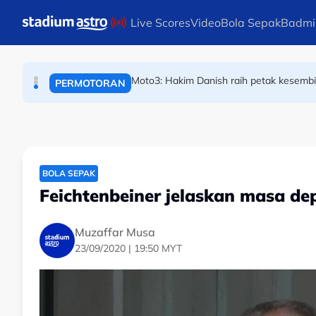
BOLA SEPAK
Skip to main content
Live Scores
Video
Bola Sepak
Badmi
Sejarah Tercipta! Malaysia raih emas perta
SUKAN AIR
Moto3: Hakim Danish raih petak kesembila
PERMOTORAN
BOLA SEPAK
Feichtenbeiner jelaskan masa de
Muzaffar Musa
23/09/2020 | 19:50 MYT