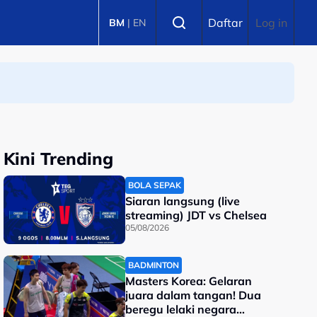
Select language
Daftar
Log in
BM
|
EN
Kini Trending
BOLA SEPAK
Siaran langsung (live
streaming) JDT vs Chelsea
05/08/2026
BADMINTON
Masters Korea: Gelaran
juara dalam tangan! Dua
beregu lelaki negara