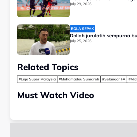
July 29, 2026
BOLA SEPAK
Dollah jurulatih sempurna bu
July 25, 2026
Related Topics
#Liga Super Malaysia
#Mohamadou Sumareh
#Selangor FA
#Mic
Must Watch Video