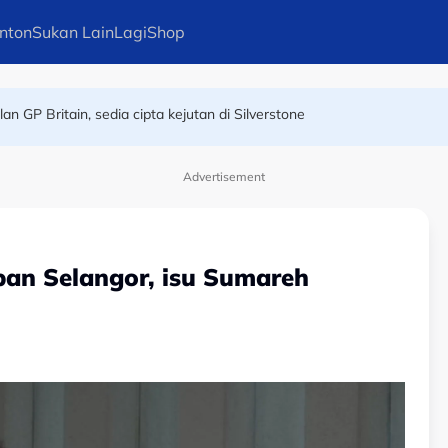
nton
Sukan Lain
Lagi
Shop
ma Kejohanan Asia Hoki Dalam Air
n GP Britain, sedia cipta kejutan di Silverstone
Advertisement
pan Selangor, isu Sumareh