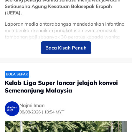
Setiausaha Agung Kesatuan Bolasepak Eropah
(UEFA).
Laporan media antarabangsa mendedahkan Infantino
memberikan kenaikan pangkat istimewa termasuk
tambahan gaji sebanyak 30 peratus kepada wanita
terbabit sebelum UEFA mengarahkan wanita itu
Baca Kisah Penuh
meninggalkan jawatan dengan pampasan besar selain
bersetuju menanggung kos pengajian sehingga
RM248,331 setahun.
Infantino kemudiannya meninggalkan posisi itu dan
BOLA SEPAK
dipilih menjadi Presiden FIFA bermula 2016 dan masih
Kelab Liga Super lancar jelajah konvoi
bertahan sehingga kini menjelang pemilihan penggal
Semenanjung Malaysia
baharu tahun hadapan.
Najmi Iman
🚨 REVEALED: FIFA president Gianni
08/08/2026 | 10:54 MYT
Infantino, who is married with four
children, allegedly had a relationship with
a JUNIOR employee while serving as