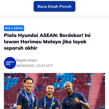
Related Topics
Datuk Seri Saifuddin Nasution Ismail, sebelum
Baca Kisah Penuh
perjalanan diteruskan merentasi beberapa buah negeri
#Gianni Infantino
#bola sepak
#FIFA
sekitar Semenanjung Malaysia.
Jelas CEO Star City, Datuk Syed Mahadi Syed Hassan,
jelajah ini merupakan sebahagian daripada inisiatif
BOLA SEPAK
dalam usaha memperkenalkan imej baharu kelab di
Piala Hyundai ASEAN: Berdebar! Ini
samping membina hubungan erat dengan penyokong
lawan Harimau Malaya jika layak
dan masyarakat di seluruh negara.
separuh akhir
Najmi Iman
08/08/2026 | 10:33 MYT