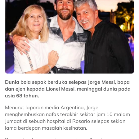
memastikan kelebihan Malaysia kekal.
Harimau Malaya selepas itu terus menguasai
permainan dengan penguasaan bola melebihi 60
peratus pada babak pertama.
Malaysia kelihatan lebih tersusun ketika mengawal
permainan selain berjaya mengehadkan ruang buat
Filipina untuk membina serangan.
Dominasi tersebut membolehkan Harimau Malaya
menamatkan separuh masa pertama dengan kelebihan
Dunia bola sepak berduka selepas Jorge Messi, bapa
1-0.
dan ejen kepada Lionel Messi, meninggal dunia pada
Bersambung babak kedua, Malaysia terus
usia 68 tahun.
meningkatkan tekanan bagi mencari gol kedua untuk
Menurut laporan media Argentina, Jorge
memberikan kelebihan lebih selesa.
menghembuskan nafas terakhir sekitar jam 10 malam
Peluang terbaik Harimau Malaya hadir pada minit ke-
Jumaat di sebuah hospital di Rosario selepas sekian
67 menerusi Rodney Celvin.
lama berdepan masalah kesihatan.
Rodney berjaya menghasilkan percubaan berbahaya