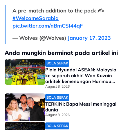
A pre-match addition to the pack ✍️
#WelcomeSarabia
pic.twitter.com/nBmCSI44qF
— Wolves (@Wolves)
January 17, 2023
Anda mungkin berminat pada artikel ini
BOLA SEPAK
Piala Hyundai ASEAN: Malaysia
ke separuh akhir! Wan Kuzain
arkitek kemenangan Harimau
Malaya
August 8, 2026
BOLA SEPAK
TERKINI: Bapa Messi meninggal
dunia
August 8, 2026
BOLA SEPAK