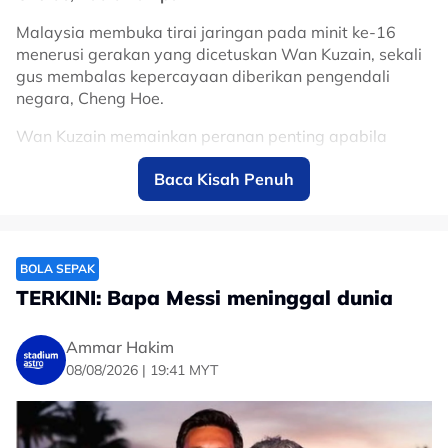
Malaysia membuka tirai jaringan pada minit ke-16
menerusi gerakan yang dicetuskan Wan Kuzain, sekali
gus membalas kepercayaan diberikan pengendali
negara, Cheng Hoe.
Wan Kuzain memainkan peranan penting apabila
menghasilkan hantaran tepat yang membolehkan
Baca Kisah Penuh
rakan sepasukan, Pavithran Gunalan menyempurnakan
peluang untuk meletakkan Harimau Malaya di depan.
Jaringan tersebut mencetuskan gegak-gempita di
Stadium Cheras dengan penyokong tuan rumah terus
BOLA SEPAK
memberikan sokongan kepada anak buah Cheng Hoe.
TERKINI: Bapa Messi meninggal dunia
Filipina bagaimanapun hampir memberikan respons
segera beberapa minit kemudian apabila Javier
Ammar Hakim
Mariona memperoleh peluang terbaik untuk
08/08/2026 | 19:41 MYT
menyamakan kedudukan.
Namun, penjaga gol negara, Azri Ghani, bertindak
cemerlang menafikan percubaan tersebut bagi