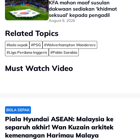
KFA mohon maaf susulan
dakwaan sediakan ‘khidmat
seksual’ kepada pengadil
August 8, 2026
Related Topics
#bola sepak
#PSG
#Wolverhampton Wanderers
#Liga Perdana Inggeris
#Pablo Sarabia
Must Watch Video
BOLA SEPAK
Piala Hyundai ASEAN: Malaysia ke
separuh akhir! Wan Kuzain arkitek
kemenangan Harimau Malaya