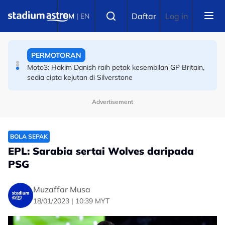
Skip to main content
SUKAN AIR
Select language
Daftar
Log in
BM
|
EN
Sejarah Tercipta! Malaysia raih emas pertama
Kejohanan Asia Hoki Dalam Air
PERMOTORAN
Moto3: Hakim Danish raih petak kesembilan GP Britain,
sedia cipta kejutan di Silverstone
Advertisement
BOLA SEPAK
EPL: Sarabia sertai Wolves daripada
PSG
Muzaffar Musa
18/01/2023 | 10:39 MYT