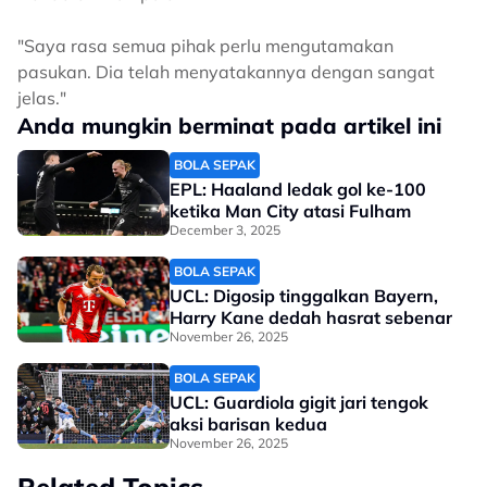
"Saya rasa semua pihak perlu mengutamakan
pasukan. Dia telah menyatakannya dengan sangat
jelas."
Anda mungkin berminat pada artikel ini
BOLA SEPAK
EPL: Haaland ledak gol ke-100
ketika Man City atasi Fulham
December 3, 2025
BOLA SEPAK
UCL: Digosip tinggalkan Bayern,
Harry Kane dedah hasrat sebenar
November 26, 2025
BOLA SEPAK
UCL: Guardiola gigit jari tengok
aksi barisan kedua
November 26, 2025