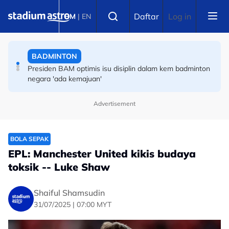
Skip to main content
RAGBI
Select language
Daftar
Log in
BM
|
EN
Pemain ragbi Fiji meninggal dunia di Jepun, disyaki
akibat strok haba
BADMINTON
Presiden BAM optimis isu disiplin dalam kem badminton
negara 'ada kemajuan'
Advertisement
BOLA SEPAK
EPL: Manchester United kikis budaya
toksik -- Luke Shaw
Shaiful Shamsudin
31/07/2025 | 07:00 MYT