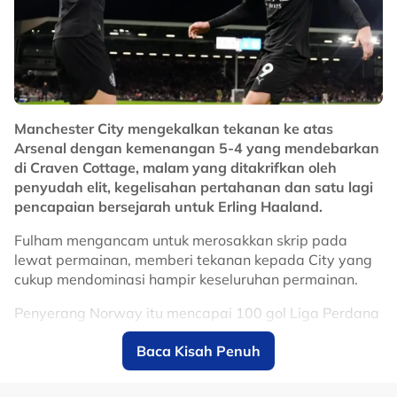
Manchester City mengekalkan tekanan ke atas
Arsenal dengan kemenangan 5-4 yang mendebarkan
di Craven Cottage, malam yang ditakrifkan oleh
penyudah elit, kegelisahan pertahanan dan satu lagi
pencapaian bersejarah untuk Erling Haaland.
Fulham mengancam untuk merosakkan skrip pada
lewat permainan, memberi tekanan kepada City yang
cukup mendominasi hampir keseluruhan permainan.
Penyerang Norway itu mencapai 100 gol Liga Perdana
Inggeris dalam hanya 111 penampilan, memecahkan
Baca Kisah Penuh
penanda aras sebelumnya yang ditetapkan oleh Alan
Shearer.