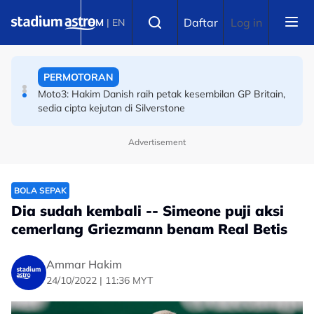
Skip to main content
PERMOTORAN
Select language
Daftar
Log in
BM
|
EN
Moto3: Hakim Danish raih petak kesembilan GP Britain,
sedia cipta kejutan di Silverstone
BOLA SEPAK
Piala Hyundai ASEAN: Malaysia ke separuh akhir! Wan
Kuzain arkitek kemenangan Harimau Malaya
Advertisement
BOLA SEPAK
Dia sudah kembali -- Simeone puji aksi
cemerlang Griezmann benam Real Betis
Ammar Hakim
24/10/2022 | 11:36 MYT