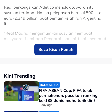
Tular satu video di media sosial menyaksikan seorang
Real berkongsikan Atletico menolak tawaran itu
peminat tegar membakar jersi Atletico Madrid berserta
susulan terdapat klausa pelepasan bernilai 500 juta
nama Alvarez lalu memijaknya sebagai tanda protes.
euro (2,349 billion) buat pemain kelahiran Argentina
itu.
No node context available.
Related Topics
"Real Madrid mengumumkan susulan membuat
mesyuarat Lembaga Pengarah hari ini, telah membuat
tawaran sebanyak 150 juta euro kepada Atletico
#Julian Alvarez
#Atlético Madrid
#bola sepak
Baca Kisah Penuh
Madrid bagi mendapatkan Julian Alvarez." kongsi
kelab.
🚨🇦🇷 BREAKING - Atlético Madrid
president Cerezo: “Real Madrid official
Kini Trending
bid? Julián Álvarez is NOT for sale”.
BOLA SEPAK
FIFA ASEAN Cup: FIFA tolak
“We don’t wanna sell him”, told
permohonan, pasukan ranking
@elchiringuitotv
.
ke-138 dunia mahu tarik diri?
1 day ago
pic.twitter.com/0TfRbpwRcW