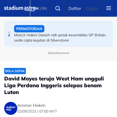
Skip to main content
SUKAN AIR
Select language
Daftar
Log in
BM
|
EN
Sejarah Tercipta! Malaysia raih emas pertama
Kejohanan Asia Hoki Dalam Air
PERMOTORAN
Moto3: Hakim Danish raih petak kesembilan GP Britain,
sedia cipta kejutan di Silverstone
Advertisement
BOLA SEPAK
David Moyes teruja West Ham ungguli
Liga Perdana Inggeris selepas benam
Luton
Ammar Hakim
02/09/2023 | 07:00 MYT