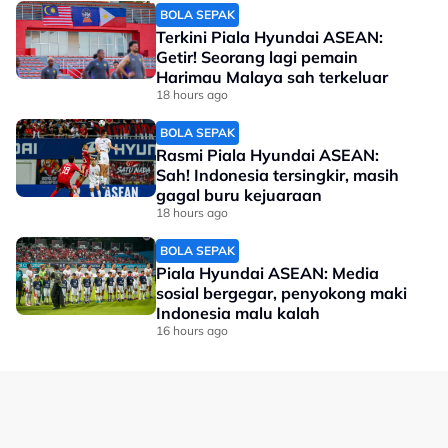
BOLA SEPAK
pemulihan selama beberapa bulan sebelum seseorang
Terkini Piala Hyundai ASEAN:
atlet dibenarkan kembali beraksi.
Getir! Seorang lagi pemain
Harimau Malaya sah terkeluar
BAM turut menegaskan badan induk itu akan terus
18 hours ago
menyediakan segala bantuan perubatan dan program
rehabilitasi yang diperlukan bagi memastikan Ee Wei
BOLA SEPAK
dapat menjalani proses pemulihan dengan sebaik
Rasmi Piala Hyundai ASEAN:
mungkin.
Sah! Indonesia tersingkir, masih
gagal buru kejuaraan
“Kami akan terus memberikan sokongan dari aspek
18 hours ago
perubatan dan rehabilitasi sepanjang tempoh
pemulihannya serta mendoakan agar Ee Wei kembali
BOLA SEPAK
beraksi di gelanggang secepat mungkin,” menurut
Piala Hyundai ASEAN: Media
sosial bergegar, penyokong maki
kenyataan BAM.
Indonesia malu kalah
Kecederaan itu menjadi tamparan buat kem badminton
16 hours ago
negara memandangkan Ee Wei merupakan antara
tonggak utama beregu campuran Malaysia.
Bagaimanapun, dengan pembedahan yang berjaya
disempurnakan dan sokongan penuh daripada BAM,