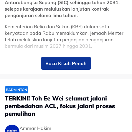
Antarabangsa Sepang (SIC) sehingga tahun 2031,
selepas kerajaan meluluskan lanjutan kontrak
penganjuran selama lima tahun.
Kementerian Belia dan Sukan (KBS) dalam satu
kenyataan pada Rabu memaklumkan, Jemaah Menteri
telah meluluskan lanjutan perjanjian penganjuran
bermula dari musim 2027 hingga 2031.
Keputusan itu memastikan Malaysia terus kekal dalam
Baca Kisah Penuh
kalendar MotoGP, sekali gus mengukuhkan kedudukan
Sepang sebagai antara litar ikonik dalam kejuaraan
perlumbaan motosikal paling berprestij di dunia.
Litar Antarabangsa Sepang mula menjadi tuan rumah
BADMINTON
MotoGP pada 1999 dan hanya terlepas menganjurkan
TERKINI! Toh Ee Wei selamat jalani
perlumbaan pada musim 2020 serta 2021 susulan
pembedahan ACL, fokus jalani proses
pandemik COVID-19.
pemulihan
Sepanjang lebih dua dekad penganjurannya, Grand
Prix Malaysia berjaya menarik kehadiran ratusan ribu
Ammar Hakim
peminat dari dalam dan luar negara, selain memberi