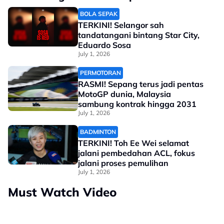
BOLA SEPAK
TERKINI! Selangor sah
tandatangani bintang Star City,
Eduardo Sosa
July 1, 2026
PERMOTORAN
RASMI! Sepang terus jadi pentas
MotoGP dunia, Malaysia
sambung kontrak hingga 2031
July 1, 2026
BADMINTON
TERKINI! Toh Ee Wei selamat
jalani pembedahan ACL, fokus
jalani proses pemulihan
July 1, 2026
Must Watch Video