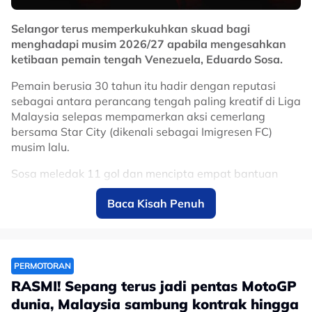
Selangor terus memperkukuhkan skuad bagi
menghadapi musim 2026/27 apabila mengesahkan
ketibaan pemain tengah Venezuela, Eduardo Sosa.
Pemain berusia 30 tahun itu hadir dengan reputasi
sebagai antara perancang tengah paling kreatif di Liga
Malaysia selepas mempamerkan aksi cemerlang
bersama Star City (dikenali sebagai Imigresen FC)
musim lalu.
Sosa meledak 11 gol dan mencipta empat bantuan
jaringan, sekali gus muncul antara pemain import
Baca Kisah Penuh
paling menyerlah dalam saingan domestik.
Kehadirannya dijangka menambah dimensi baharu
kepada jentera tengah Gergasi Merah menerusi
kreativiti, kawalan permainan dan kebolehan
PERMOTORAN
menghasilkan hantaran yang mampu memecahkan
RASMI! Sepang terus jadi pentas MotoGP
benteng pertahanan lawan.
dunia, Malaysia sambung kontrak hingga