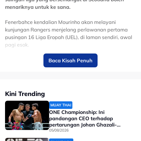
menariknya untuk ke sana.
Fenerbahce kendalian Mourinho akan melayani
kunjungan Rangers menjelang perlawanan pertama
pusingan 16 Liga Eropah (UEL), di laman sendiri, awal
pagi esok.
Barry Ferguson akan memacu Rangers di Türkiye
Baca Kisah Penuh
selaku jurulatih, selepas mengambil alih baki musim
susulan pemecatan Philippe Clement, dengan kelab itu
kini ketinggalan 16 mata di belakang pendahulu iaitu
Celtic.
Kini Trending
Untuk rekod, Mourinho telah memenangi tiga kejuaraan
MUAY THAI
ONE Championship: Ini
Liga Perdana Inggeris (EPL) bersama Chelsea di
pandangan CEO terhadap
England, malah turut pernah melatih Manchester
pertarungan Johan Ghazali-
United dan Tottenham.
Ramadan Ondash
05/08/2026