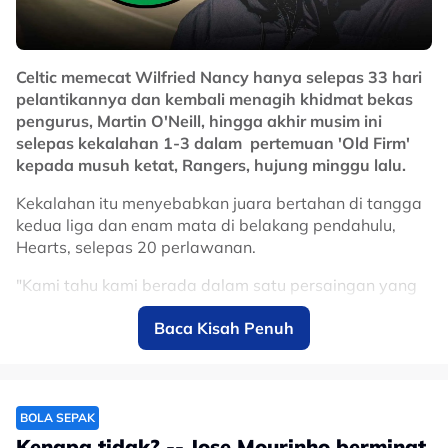
Celtic memecat Wilfried Nancy hanya selepas 33 hari
pelantikannya dan kembali menagih khidmat bekas
pengurus, Martin O'Neill, hingga akhir musim ini
selepas kekalahan 1-3 dalam pertemuan 'Old Firm'
kepada musuh ketat, Rangers, hujung minggu lalu.
Kekalahan itu menyebabkan juara bertahan di tangga
kedua liga dan enam mata di belakang pendahulu,
Hearts, selepas 20 perlawanan.
Bersedia Untuk Aksi
"Kami tahu kami berada dalam satu persaingan yang
sengit.
Seterusnya
Baca Kisah Penuh
"Kami akan cuba memenangi liga," kata O'Neill di
Lengkapkan diri dengan kasut bola yang beri
laman sesawang kelab.
kawalan, kelajuan & keyakinan di padang.
"Walaupun tidak pernah mudah tetapi kami kini
BOLA SEPAK
berjuang di pertengahan musim, kami berdepan
Kenapa tidak? -- Jose Mourinho berminat