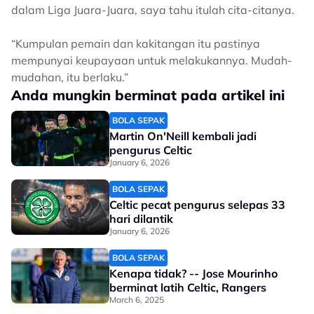
dalam Liga Juara-Juara, saya tahu itulah cita-citanya.
“Kumpulan pemain dan kakitangan itu pastinya
mempunyai keupayaan untuk melakukannya. Mudah-
mudahan, itu berlaku.”
Anda mungkin berminat pada artikel ini
BOLA SEPAK
Martin On'Neill kembali jadi
pengurus Celtic
January 6, 2026
BOLA SEPAK
Celtic pecat pengurus selepas 33
hari dilantik
January 6, 2026
BOLA SEPAK
Kenapa tidak? -- Jose Mourinho
berminat latih Celtic, Rangers
March 6, 2025