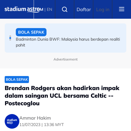
Skip to main content
Select language
Daftar
Log in
BM
|
EN
BOLA SEPAK
Badminton Dunia BWF: Malaysia harus berdepan realiti
pahit
BOLA SEPAK
Liga Super: Melaka tagih pengalaman Apek
Advertisement
BOLA SEPAK
Brendan Rodgers akan hadirkan impak
dalam saingan UCL bersama Celtic --
Postecoglou
Ammar Hakim
11/07/2023 | 13:36 MYT