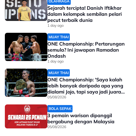
OLAHRAGA
Sejarah tercipta! Danish Iftikhar
dalam kelompok sembilan pelari
Preparations for the Rangers clash have
pecut terbaik dunia
1 day ago
begun!
#UEL
#FBvRFC
pic.twitter.com/A5GGkuRWN3
MUAY THAI
ONE Championship: Pertarungan
— Fenerbahçe English (@Fenerbahce_EN)
semula? Ini jawapan Ramadan
March 4, 2025
Ondash
1 day ago
MUAY THAI
ONE Championship: 'Saya kalah
lebih banyak daripada apa yang
dialami Jojo, tapi saya jadi juara
Jurulatih kelahiran Portugal ditanya mengenai status
dunia'
05/08/2026
dirinya kembali ke UK, dengan kekosongan jurulatih
Rangers masih belum dinoktahkan.
BOLA SEPAK
3 pemain warisan dipanggil
"Kenapa tidak pada masa hadapan? Ramai orang
bergabung dengan Malaysia
05/08/2026
mengatakan Liga Scotland adalah mengenai liga dua