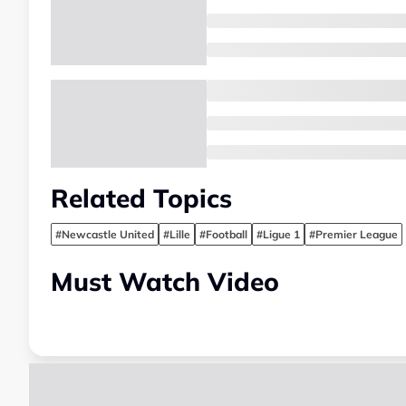
Related Topics
#Newcastle United
#Lille
#Football
#Ligue 1
#Premier League
Must Watch Video