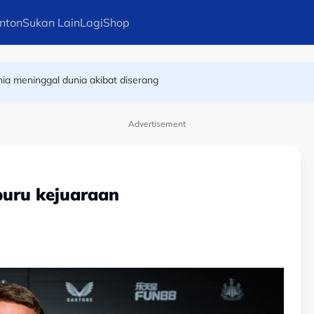
nton
Sukan Lain
Lagi
Shop
uru gelaran dunia di Tokyo
ia meninggal dunia akibat diserang
Advertisement
buru kejuaraan