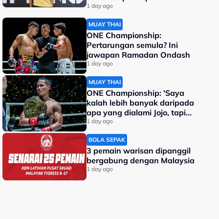
dunia
1 day ago
MUAY THAI
ONE Championship:
Pertarungan semula? Ini
jawapan Ramadan Ondash
1 day ago
MUAY THAI
ONE Championship: 'Saya
kalah lebih banyak daripada
apa yang dialami Jojo, tapi
saya jadi juara dunia'
1 day ago
BOLA SEPAK
3 pemain warisan dipanggil
bergabung dengan Malaysia
1 day ago