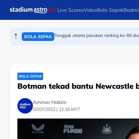
BOLA SEPAK
Skip to main content
Live Scores
Video
Bola Sepak
Badmi
ONE Championship: Rifdean cabar Nadaka, b
MUAY THAI
Tonggak utama pasukan ranking ke-89 dun
BOLA SEPAK
BOLA SEPAK
Botman tekad bantu Newcastle 
Ammar Hakim
02/07/2022 | 11:16 MYT