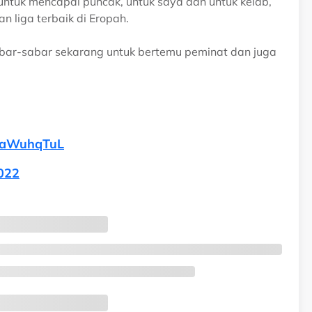
tuk mencapai puncak, untuk saya dan untuk kelab,
 liga terbaik di Eropah.
abar-sabar sekarang untuk bertemu peminat dan juga
yHaWuhqTuL
2022