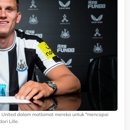
United dalam matlamat mereka untuk "mencapai
i Lille.