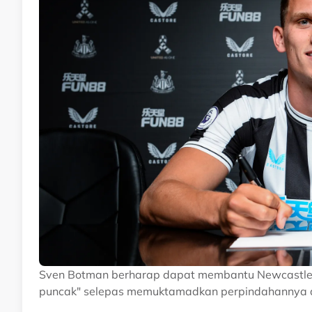
Sven Botman berharap dapat membantu Newcastle 
puncak" selepas memuktamadkan perpindahannya dar