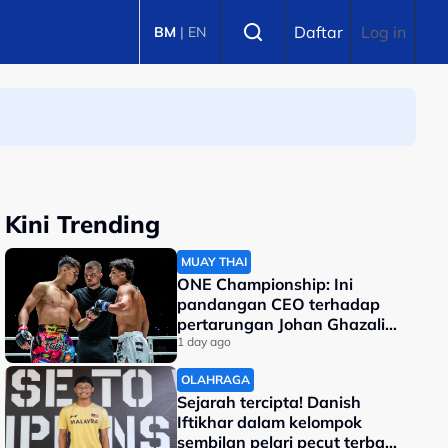
Select language
Daftar
Log in
BM
|
EN
Kini Trending
MUAY THAI
ONE Championship: Ini
pandangan CEO terhadap
pertarungan Johan Ghazali-
Ramadan Ondash
1 day ago
OLAHRAGA
Sejarah tercipta! Danish
Iftikhar dalam kelompok
sembilan pelari pecut terbaik