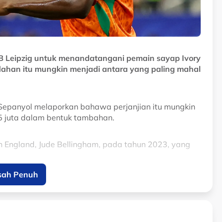
B Leipzig untuk menandatangani pemain sayap Ivory
ahan itu mungkin menjadi antara yang paling mahal
 Sepanyol melaporkan bahawa perjanjian itu mungkin
5 juta dalam bentuk tambahan.
 England, Jude Bellingham, pada tahun 2023, yang
sah Penuh
 shirt as a child, now he's a Real Madrid
D3