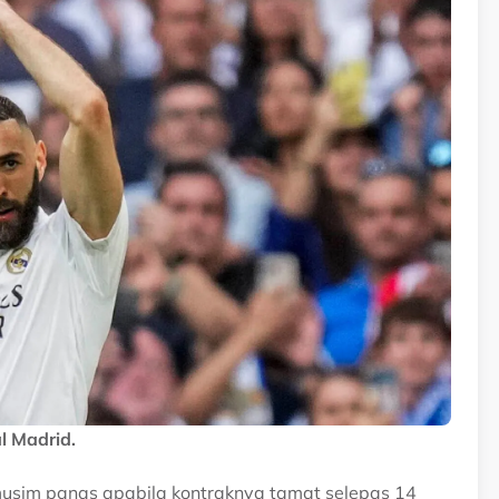
l Madrid.
usim panas apabila kontraknya tamat selepas 14