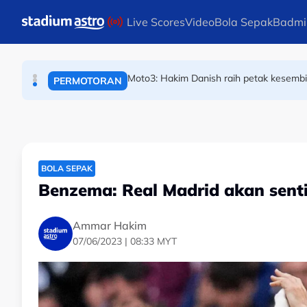
SUKAN AIR
Skip to main content
Live Scores
Video
Bola Sepak
Badmi
Moto3: Hakim Danish raih petak kesembila
PERMOTORAN
Piala Hyundai ASEAN: Malaysia ke separu
BOLA SEPAK
BOLA SEPAK
Benzema: Real Madrid akan sen
Ammar Hakim
07/06/2023 | 08:33 MYT