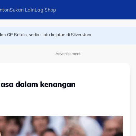
nton
Sukan Lain
Lagi
Shop
n GP Britain, sedia cipta kejutan di Silverstone
h akhir! Wan Kuzain arkitek kemenangan Harimau Malaya
Advertisement
tiasa dalam kenangan