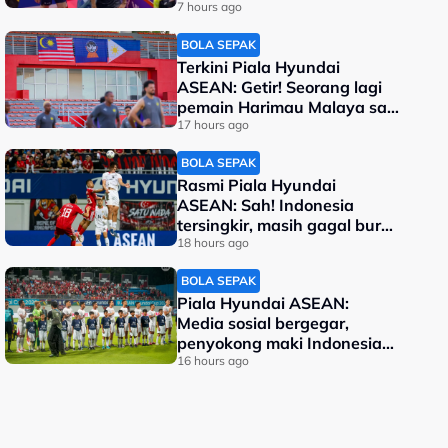
berentap di final
7 hours ago
BOLA SEPAK
Terkini Piala Hyundai
ASEAN: Getir! Seorang lagi
pemain Harimau Malaya sah
terkeluar
17 hours ago
BOLA SEPAK
Rasmi Piala Hyundai
ASEAN: Sah! Indonesia
tersingkir, masih gagal buru
kejuaraan
18 hours ago
BOLA SEPAK
Piala Hyundai ASEAN:
Media sosial bergegar,
penyokong maki Indonesia
malu kalah
16 hours ago