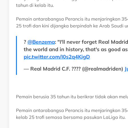
tahun di kelab itu.
Pemain antarabangsa Perancis itu menjaringkan 3
25 trofi dan kini dijangka berpindah ke Arab Saudi u
?️
@Benzema
: "I'll never forget Real Madrid
the world and in history, that's as good as
pic.twitter.com/I0s2q4KigD
— Real Madrid C.F. ???? (@realmadriden)
J
Pemain berusia 35 tahun itu berikrar tidak akan m
Pemain antarabangsa Perancis itu menjaringkan 3
kelab 25 trofi semasa bersama pasukan LaLiga itu.