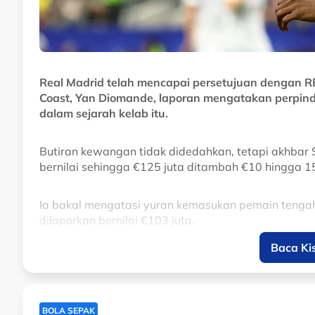
Real Madrid telah mencapai persetujuan dengan R
Coast, Yan Diomande, laporan mengatakan perpind
dalam sejarah kelab itu.
Butiran kewangan tidak didedahkan, tetapi akhbar
bernilai sehingga €125 juta ditambah €10 hingga 1
Ia bakal mengatasi yuran kemasukan pemain tengah
dilaporkan bernilai €103 juta.
Baca Ki
Yan Diomandé had a fake Cristiano Ronaldo
player! ⚪️🔥👀
pic.twitter.com/uAw2NBMt
— ESPN UK (@ESPNUK)
August 6, 2026
BOLA SEPAK