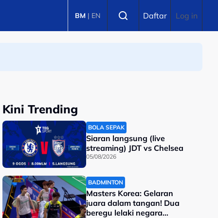
Select language
Daftar
Log in
BM
|
EN
Kini Trending
BOLA SEPAK
Siaran langsung (live
streaming) JDT vs Chelsea
05/08/2026
BADMINTON
Masters Korea: Gelaran
juara dalam tangan! Dua
beregu lelaki negara