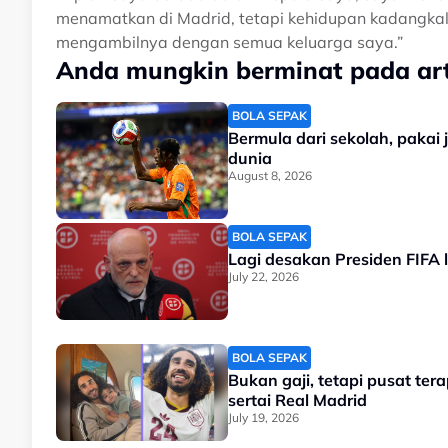
menamatkan di Madrid, tetapi kehidupan kadangkal
mengambilnya dengan semua keluarga saya.”
Anda mungkin berminat pada arti
BOLA SEPAK
Bermula dari sekolah, pakai 
dunia
August 8, 2026
BOLA SEPAK
Lagi desakan Presiden FIFA 
July 22, 2026
BOLA SEPAK
Bukan gaji, tetapi pusat te
sertai Real Madrid
July 19, 2026