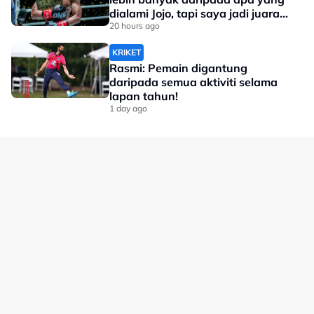
dialami Jojo, tapi saya jadi juara
dunia'
20 hours ago
KRIKET
Rasmi: Pemain digantung
daripada semua aktiviti selama
lapan tahun!
1 day ago