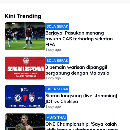
Kini Trending
BOLA SEPAK
Berjaya! Pasukan menang
rayuan CAS terhadap sekatan
FIFA
1 day ago
BOLA SEPAK
3 pemain warisan dipanggil
bergabung dengan Malaysia
1 day ago
BOLA SEPAK
Siaran langsung (live streaming)
JDT vs Chelsea
1 day ago
MUAY THAI
ONE Championship: 'Saya kalah
lebih banyak daripada apa yang