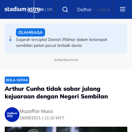
Skip to main content
OLAHRAGA
Select language
Daftar
Log in
BM
|
EN
Wakil tunggal Asia! Ini video larian 100m Danish Iftikhar
OLAHRAGA
Sejarah tercipta! Danish Iftikhar dalam kelompok
sembilan pelari pecut terbaik dunia
Advertisement
BOLA SEPAK
Arthur Cunha tidak sabar julang
kejuaraan dengan Negeri Sembilan
Muzaffar Musa
18/09/2021 | 21:10 MYT