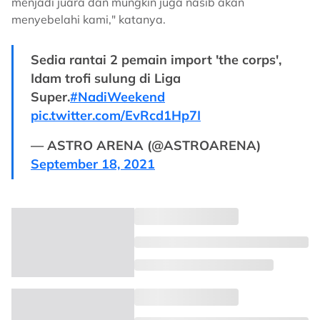
menjadi juara dan mungkin juga nasib akan
menyebelahi kami," katanya.
Sedia rantai 2 pemain import 'the corps',
Idam trofi sulung di Liga
Super.
#NadiWeekend
pic.twitter.com/EvRcd1Hp7I
— ASTRO ARENA (@ASTROARENA)
September 18, 2021