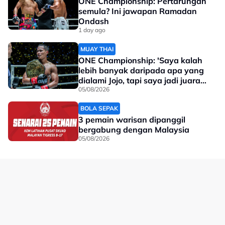
ONE Championship: Pertarungan
semula? Ini jawapan Ramadan
22/3/2017: Perlawanan Persahabatan
Ondash
Malaysia 0-0 Filipina
1 day ago
1/3/2024: Perlawanan Persahabatan
MUAY THAI
Malaysia 0-0 Filipina
ONE Championship: 'Saya kalah
lebih banyak daripada apa yang
1/6/2012: Perlawanan Persahabatan
dialami Jojo, tapi saya jadi juara
Malaysia 0-0 Filipina
dunia'
05/08/2026
Ayuh berikan sokongan buat skuad negara esok!
BOLA SEPAK
3 pemain warisan dipanggil
No node context available.
bergabung dengan Malaysia
05/08/2026
Related Topics
#Piala Hyundai ASEAN
#Harimau Malaya