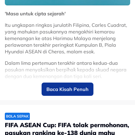
'Masa untuk cipta sejarah'
Itu ungkapan ringkas jurulatih Filipina, Carles Cuadrat,
yang mahukan pasukannya mengakhiri kemarau
kemenangan ke atas Harimau Malaya menjelang
perlawanan terakhir peringkat Kumpulan B, Piala
Hyundai ASEAN di Cheras, malam esok.
Dalam lima pertemuan terakhir antara kedua-dua
pasukan menyaksikan berpihak kepada skuad negara
dengan dua kemenangan dan tiga kali seri.
Baca Kisah Penuh
“Time to make history”, Carles Cuadrat,
jurulatih Filipina mahu tamatkan kemarau
kemenangan ke atas Harimau Malaya.
🇵🇭🔥
@ASTROARENA
BOLA SEPAK
pic.twitter.com/IX8p4LjGLc
FIFA ASEAN Cup: FIFA tolak permohonan,
pasukan ranking ke-138 dunia mahu
— Zulhelmi Zainal Azam