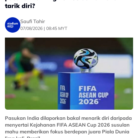
tarik diri?
(@zulhelmizainal1)
August 7, 2026
Saufi Tahir
Menerusi wartawan Astro Arena, berkongsikan: "Masa
07/08/2026 | 08:45 MYT
untuk cipta sejarah", Carles Cuadrat, jurulatih Filipina
mahu tamatkan kemarau kemenangan ke atas
Harimau Malaya." kongsinya.
Maklumat lanjut ikuti Nadi Arena malam ini.
No node context available.
Related Topics
#Piala Hyundai ASEAN
#Filipina
#Harimau Malaya
Pasukan India dilaporkan bakal menarik diri daripada
menyertai Kejohanan FIFA ASEAN Cup 2026 susulan
mahu memberikan fokus berdepan juara Piala Dunia