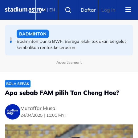
Skip to main content
BADMINTON
Select language
Daftar
Log in
BM
|
EN
Badminton Dunia BWF: Beregu lelaki tak akan bergelut
kembalikan rentak keserasian
BOLA SEPAK
Badminton Dunia BWF: Malaysia harus berdepan realiti
pahit
Advertisement
BOLA SEPAK
Apa sebab FAM pilih Tan Cheng Hoe?
Muzaffar Musa
24/04/2025 | 11:01 MYT