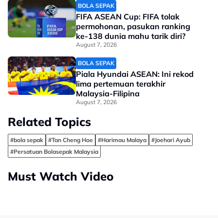
BOLA SEPAK
FIFA ASEAN Cup: FIFA tolak
permohonan, pasukan ranking
ke-138 dunia mahu tarik diri?
August 7, 2026
BOLA SEPAK
Piala Hyundai ASEAN: Ini rekod
lima pertemuan terakhir
Malaysia-Filipina
August 7, 2026
Related Topics
#bola sepak
#Tan Cheng Hoe
#Harimau Malaya
#Joehari Ayub
#Persatuan Bolasepak Malaysia
Must Watch Video