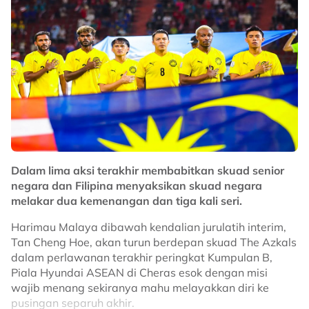
Skuad Blue Tigers itu diundi dalam satu divisyen sama
bersama Indonesia, Malaysia dan Singapura.
No node context available.
Related Topics
#FIFA ASEAN Cup
#FIFA
#Harimau Malaya
Dalam lima aksi terakhir membabitkan skuad senior
negara dan Filipina menyaksikan skuad negara
melakar dua kemenangan dan tiga kali seri.
Harimau Malaya dibawah kendalian jurulatih interim,
Tan Cheng Hoe, akan turun berdepan skuad The Azkals
dalam perlawanan terakhir peringkat Kumpulan B,
Piala Hyundai ASEAN di Cheras esok dengan misi
wajib menang sekiranya mahu melayakkan diri ke
pusingan separuh akhir.