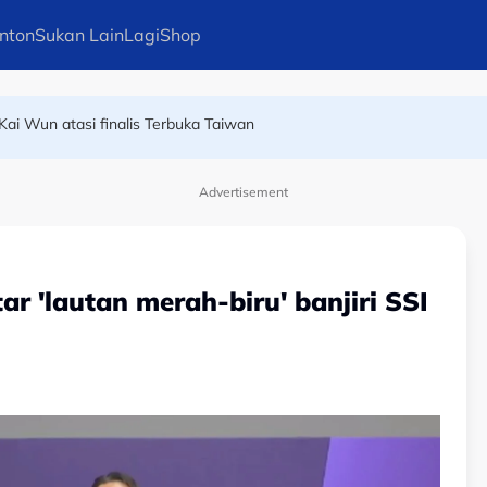
nton
Sukan Lain
Lagi
Shop
n pelari pecut remaja terbaik dunia
Kai Wun atasi finalis Terbuka Taiwan
Advertisement
ar 'lautan merah-biru' banjiri SSI