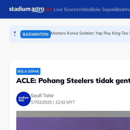
OLAHRAGA
Skip to main content
Live Scores
Video
Bola Sepak
Badmi
(Terkini) Danish Iftikhar muncul antara lapa
OLAHRAGA
Masters Korea Selatan: Yap Roy King-Tee 
BADMINTON
BOLA SEPAK
ACLE: Pohang Steelers tidak gent
Saufi Tahir
17/02/2025 | 12:42 MYT