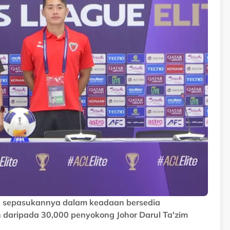
n sepasukannya dalam keadaan bersedia
daripada 30,000 penyokong Johor Darul Ta'zim