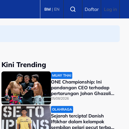
Select language
Daftar
Log in
BM
|
EN
Kini Trending
MUAY THAI
ONE Championship: Ini
pandangan CEO terhadap
pertarungan Johan Ghazali-
Ramadan Ondash
05/08/2026
OLAHRAGA
Sejarah tercipta! Danish
Iftikhar dalam kelompok
sembilan pelari pecut terbaik