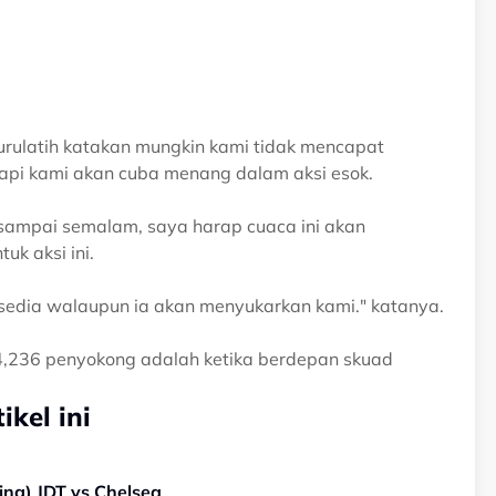
 jurulatih katakan mungkin kami tidak mencapat
tapi kami akan cuba menang dalam aksi esok.
 sampai semalam, saya harap cuaca ini akan
uk aksi ini.
rsedia walaupun ia akan menyukarkan kami." katanya.
34,236 penyokong adalah ketika berdepan skuad
kel ini
ing) JDT vs Chelsea