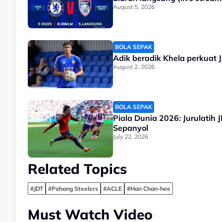
August 5, 2026
BOLA SEPAK
Adik beradik Khela perkuat 
August 2, 2026
BOLA SEPAK
Piala Dunia 2026: Jurulatih
Sepanyol
July 22, 2026
Related Topics
#JDT
#Pohang Steelers
#ACLE
#Han Chan-hee
Must Watch Video