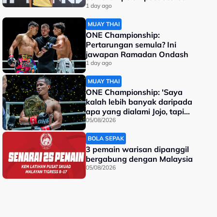
dunia
1 day ago
MUAY THAI
ONE Championship:
Pertarungan semula? Ini
jawapan Ramadan Ondash
1 day ago
MUAY THAI
ONE Championship: 'Saya
kalah lebih banyak daripada
apa yang dialami Jojo, tapi
saya jadi juara dunia'
05/08/2026
BOLA SEPAK
3 pemain warisan dipanggil
bergabung dengan Malaysia
05/08/2026