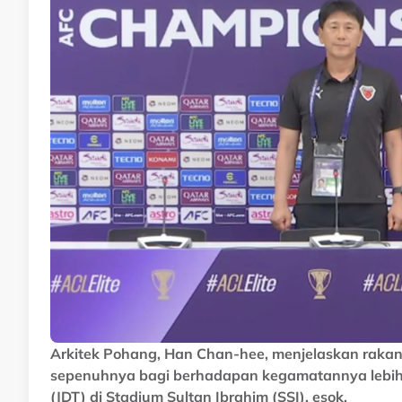
Arkitek Pohang, Han Chan-hee, menjelaskan raka
sepenuhnya bagi berhadapan kegamatannya lebih 
(JDT) di Stadium Sultan Ibrahim (SSI), esok.