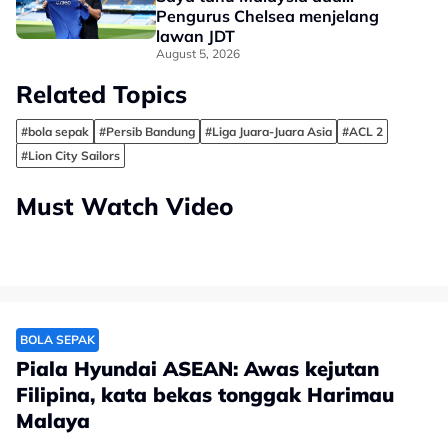
Pengurus Chelsea menjelang
lawan JDT
August 5, 2026
Related Topics
#bola sepak
#Persib Bandung
#Liga Juara-Juara Asia
#ACL 2
#Lion City Sailors
Must Watch Video
BOLA SEPAK
Piala Hyundai ASEAN: Awas kejutan
Filipina, kata bekas tonggak Harimau
Malaya