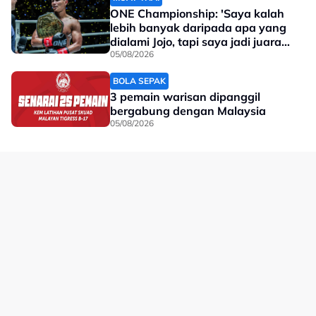
ONE Championship: 'Saya kalah
lebih banyak daripada apa yang
dialami Jojo, tapi saya jadi juara
dunia'
05/08/2026
BOLA SEPAK
3 pemain warisan dipanggil
bergabung dengan Malaysia
05/08/2026
No node context available.
Related Topics
#Xabi Alonso
#Chelsea
#bola sepak
#johor darul ta'zim