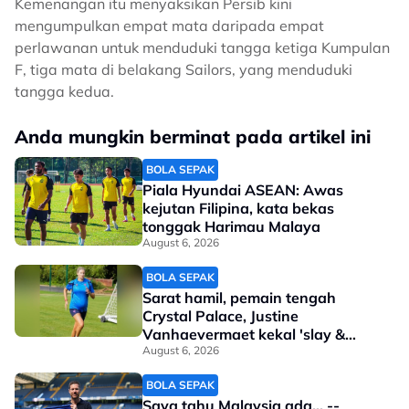
Kemenangan itu menyaksikan Persib kini
mengumpulkan empat mata daripada empat
perlawanan untuk menduduki tangga ketiga Kumpulan
F, tiga mata di belakang Sailors, yang menduduki
tangga kedua.
Anda mungkin berminat pada artikel ini
BOLA SEPAK
Piala Hyundai ASEAN: Awas
kejutan Filipina, kata bekas
tonggak Harimau Malaya
August 6, 2026
BOLA SEPAK
Sarat hamil, pemain tengah
Crystal Palace, Justine
Vanhaevermaet kekal 'slay &
steady'
August 6, 2026
BOLA SEPAK
Saya tahu Malaysia ada... --