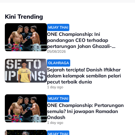
Dalam masa sama, mantan pemenang Piala Dunia
2010 bersama Sepanyol itu menjelaskan dia
Kini Trending
mempunyai hubungan baik dengan Ketua Pegawai
Eksekutif (CEO), JDT, Luis Garcia.
MUAY THAI
ONE Championship: Ini
Tonton penuh:
pandangan CEO terhadap
pertarungan Johan Ghazali-
Ramadan Ondash
05/08/2026
OLAHRAGA
Sejarah tercipta! Danish Iftikhar
dalam kelompok sembilan pelari
pecut terbaik dunia
1 day ago
MUAY THAI
ONE Championship: Pertarungan
semula? Ini jawapan Ramadan
Ondash
1 day ago
MUAY THAI