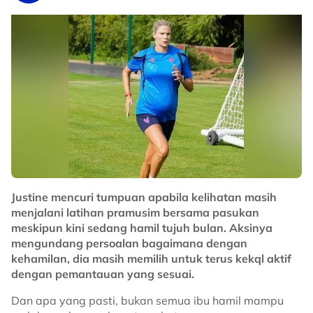
"Malaysia terasa kehilangan kedua-dua pemain ini
tetapi ia akan beri peluang kepada rakan sepasukan
untuk melakukan sesuatu.
"Walaupun tampak agak mustahil Myanmar boleh
kejutkan Thailand tapi dalam bola sepak apa-apa
boleh berlaku," katanya.
No node context available.
Related Topics
Justine mencuri tumpuan apabila kelihatan masih
#Harimau Malaya
#bola sepak
menjalani latihan pramusim bersama pasukan
meskipun kini sedang hamil tujuh bulan. Aksinya
mengundang persoalan bagaimana dengan
kehamilan, dia masih memilih untuk terus kekql aktif
dengan pemantauan yang sesuai.
Dan apa yang pasti, bukan semua ibu hamil mampu