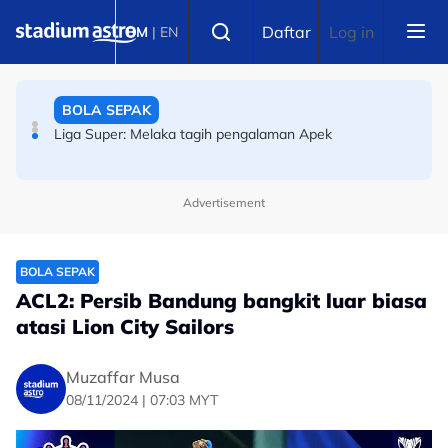
Skip to main content
BOLA SEPAK
Select language
Daftar
Log in
BM
|
EN
Badminton Dunia BWF: Malaysia harus berdepan realiti
pahit
BOLA SEPAK
Liga Super: Melaka tagih pengalaman Apek
Advertisement
PERMOTORAN
ARRC: Hafizh Syahrin ketiga, hanya 0.048 saat pisahkan
tiga pelumba terpantas di Mandalika
BOLA SEPAK
ACL2: Persib Bandung bangkit luar biasa
atasi Lion City Sailors
Muzaffar Musa
08/11/2024 | 07:03 MYT