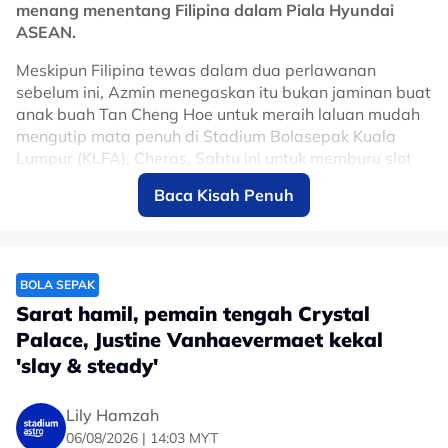
menang menentang Filipina dalam Piala Hyundai
ASEAN.
Meskipun Filipina tewas dalam dua perlawanan
sebelum ini, Azmin menegaskan itu bukan jaminan buat
anak buah Tan Cheng Hoe untuk meraih laluan mudah
mengutip mata penuh di Stadium Bolasepak Kuala
Lumpur (KLFA), Cheras, Sabtu ini untuk memburu slot
ke separuh akhir.
Baca Kisah Penuh
Azmin percaya di sebalik ketiadaan dua tonggak
utama, Endrick dos Santos dan Jimmy Raymond, yang
terpaksa disisihkan ekoran kecederaan, situasi itu
merupakan peluang terbaik buat barisan pemain sedia
BOLA SEPAK
ada bagi membuktikan kemampuan mereka di pentas
Sarat hamil, pemain tengah Crystal
antarabangsa.
Palace, Justine Vanhaevermaet kekal
'slay & steady'
"Kita tiada pilihan lain lagi.
"Filipina hanya kalah 0-1 kepada Thailand jadi
Lily Hamzah
perlawanan ini akan menjadi sengit tapi kita tiada
06/08/2026 | 14:03 MYT
pilihan, selain memungut tiga mata.