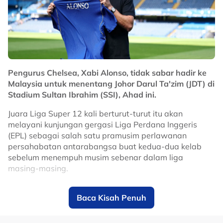
Kepada semua ibu-ibu di luar sana, termasuk saya
sendiri
we got this
!
Pengurus Chelsea, Xabi Alonso, tidak sabar hadir ke
No node context available.
Malaysia untuk menentang Johor Darul Ta'zim (JDT) di
Related Topics
Stadium Sultan Ibrahim (SSI), Ahad ini.
#bola sepak
Juara Liga Super 12 kali berturut-turut itu akan
melayani kunjungan gergasi Liga Perdana Inggeris
(EPL) sebagai salah satu pramusim perlawanan
persahabatan antarabangsa buat kedua-dua kelab
sebelum menempuh musim sebenar dalam liga
masing-masing.
Bekas bintang Liverpool itu teruja untuk melihat
Baca Kisah Penuh
keupayaan anak buahnya menentang Harimau Selatan
di hadapan peminat tempatan.