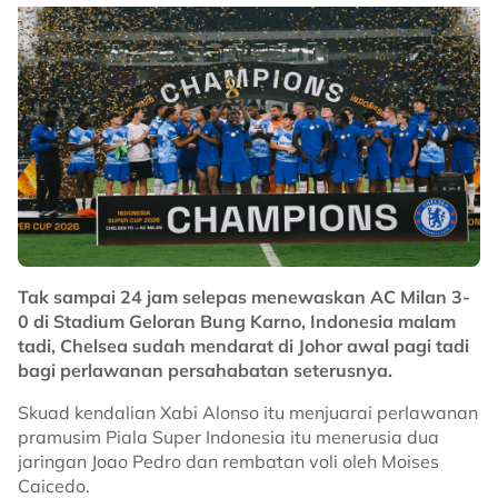
muncul pasukan ketiga teratas Kumpulan A, walaupun
menurunkan skuad paling mahal daripada segi nilai
pasaran pemain.
Separuh akhir edisi kali ini juga mempertemukan empat
bekas juara, di mana Thailand akan berdepan
Singapura dan Vietnam akan berdepan Malaysia
dalam dua perlawanan timbal balik minggu depan.
No node context available.
Related Topics
#bola sepak
#Piala Hyundai ASEAN
#Harimau Malaya
#Indonesia
Tak sampai 24 jam selepas menewaskan AC Milan 3-
0 di Stadium Geloran Bung Karno, Indonesia malam
tadi, Chelsea sudah mendarat di Johor awal pagi tadi
bagi perlawanan persahabatan seterusnya.
Skuad kendalian Xabi Alonso itu menjuarai perlawanan
pramusim Piala Super Indonesia itu menerusia dua
jaringan Joao Pedro dan rembatan voli oleh Moises
Caicedo.