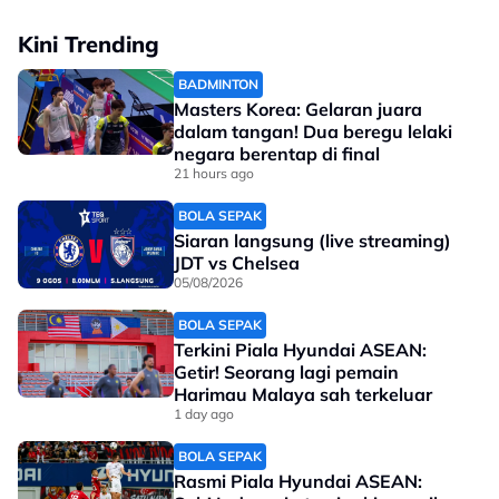
Kini Trending
BADMINTON
Masters Korea: Gelaran juara
dalam tangan! Dua beregu lelaki
negara berentap di final
21 hours ago
BOLA SEPAK
Siaran langsung (live streaming)
JDT vs Chelsea
05/08/2026
View this post on Instagram
BOLA SEPAK
Terkini Piala Hyundai ASEAN:
Getir! Seorang lagi pemain
Harimau Malaya sah terkeluar
1 day ago
BOLA SEPAK
Rasmi Piala Hyundai ASEAN: