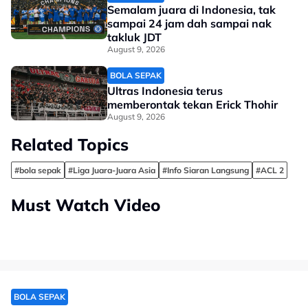
Semalam juara di Indonesia, tak
sampai 24 jam dah sampai nak
takluk JDT
August 9, 2026
BOLA SEPAK
Ultras Indonesia terus
memberontak tekan Erick Thohir
August 9, 2026
Related Topics
#bola sepak
#Liga Juara-Juara Asia
#Info Siaran Langsung
#ACL 2
Must Watch Video
BOLA SEPAK