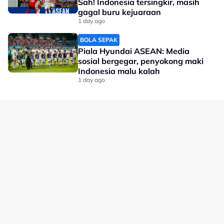
Sah! Indonesia tersingkir, masih
gagal buru kejuaraan
1 day ago
BOLA SEPAK
Piala Hyundai ASEAN: Media
A post shared by Ultras Garuda Official (@ultrasgarudaofficial)
sosial bergegar, penyokong maki
Indonesia malu kalah
1 day ago
No node context available.
Related Topics
#Ultras Garuda
#Indonesia
#bola sepak