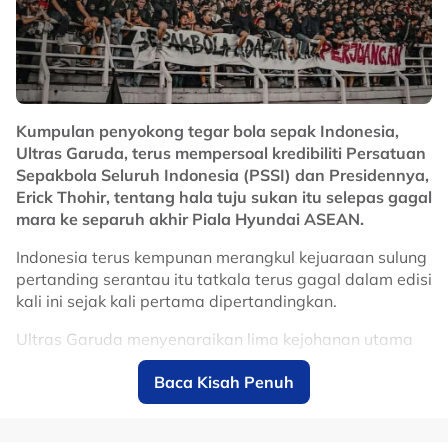
Stadium Sultan Ibrahim later today.
Shot by: Fauzi Yunus & Hizami
Safri
#FMTSports
#WhatsKickin
pic.twitter.com/WCPK7qVydR
Kumpulan penyokong tegar bola sepak Indonesia,
— Free Malaysia Today (@fmtoday)
Ultras Garuda, terus mempersoal kredibiliti Persatuan
August 8, 2026
Sepakbola Seluruh Indonesia (PSSI) dan Presidennya,
Erick Thohir, tentang hala tuju sukan itu selepas gagal
mara ke separuh akhir Piala Hyundai ASEAN.
No node context available.
Indonesia terus kempunan merangkul kejuaraan sulung
Related Topics
pertanding serantau itu tatkala terus gagal dalam edisi
kali ini sejak kali pertama dipertandingkan.
#Chelsea
#bola sepak
#johor darul ta'zim
#JDT
Ultras Garuda menyenaraikan lima kejohanan utama
yang gagal termasuk Kelayakan Piala Dunia 2026
Baca Kisah Penuh
tahun lalu.