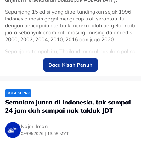
Sepanjang 15 edisi yang dipertandingkan sejak 1996,
Indonesia masih gagal mengucup trofi serantau itu
dengan pencapaian terbaik mereka ialah bergelar naib
juara sebanyak enam kali, masing-masing dalam edisi
2000, 2002, 2004, 2010, 2016 dan juga 2020.
Sepanjang tempoh itu, Thailand muncul pasukan paling
berjaya dengan tujuh gelaran, diikuti Singapura
Baca Kisah Penuh
dengan empat gelaran dan Vietnam dengan tiga
gelaran.
Malaysia turut pernah menjulang kejuaraan AFF ketika
menewaskan Indonesia dalam edisi 2010, sekali gus
BOLA SEPAK
menjadikan Indonesia satu-satunya pasukan gergasi
Semalam juara di Indonesia, tak sampai
rantau ini yang masih kempunan gelaran berkenaan.
24 jam dah sampai nak takluk JDT
Dan impian 290 juta rakyat Indonesia untuk melihat
pasukan kesayangan mereka menamatkan penantian
Najmi Iman
itu dalam edisi kali ini juga tidak kesampaian apabila
09/08/2026 | 13:58 MYT
Garuda gagal melepasi peringkat kumpulan selepas