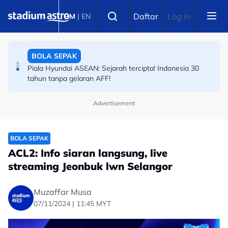
Skip to main content
Select language
BOLA SEPAK
Daftar
Log in
BM
|
EN
Piala Hyundai ASEAN: Sejarah tercipta! Indonesia 30
tahun tanpa gelaran AFF!
BOLA SEPAK
Keraian bawa padah! Lompat papan iklan jatuh dalam
terowong, gol batal
Advertisement
BOLA SEPAK
ACL2: Info siaran langsung, live
streaming Jeonbuk lwn Selangor
Muzaffar Musa
07/11/2024 | 11:45 MYT