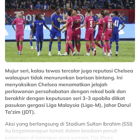
apa yang anda usahakan.
"Tentang pemain baharu, mereka hanya memiliki
waktu singkat (persiapan) bersama kami dan
perlawanan ini penting untuk memberikan mereka
keyakinan menghadapi setiap situasi dan ia
menunjukkan mereka boleh berkembang lagi.
"Apa yang penting, mereka perlu tahu tiada siapa
boleh terlena dalam skuad kami kerana kami memiliki
lebih 37 pemain yang bersedia untuk beraksi.
Mujur seri, kalau tewas tercalar juga reputasi Chelsea
walaupun tidak menurunkan barisan bintang. Ini
"Jika anda terlena seketika, anda mungkin tersingkir
menyaksikan Chelsea menamatkan jelajah
untuk tiga atau empat bulan."
perlawanan persahabatan dengan rekod baik dan
berakhir dengan keputusan seri 3-3 apabila diikat
No node context available.
pasukan gergasi Liga Malaysia (Liga-M), Johor Darul
Related Topics
Ta'zim (JDT).
#bola sepak
#JDT
#Johor Darul Ta'zim FC
#Chelsea
#Xisco Munoz
Aksi yang berlangsung di Stadium Sultan Ibrahim (SSI)
itu bagaimanapun tamat dalam keadaan penuh
kekeliruan di kalangan para pemain The Blues.