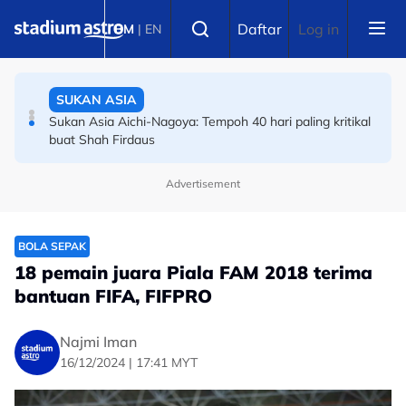
Skip to main content
SUKAN ASIA
Select language
Daftar
Log in
BM
|
EN
Sukan Asia Aichi-Nagoya: Tempoh 40 hari paling kritikal
buat Shah Firdaus
BADMINTON
AJBC: Percubaan kali ketiga bawa tuah, Rex Lim
akhirnya genggam emas
Advertisement
BOLA SEPAK
18 pemain juara Piala FAM 2018 terima
bantuan FIFA, FIFPRO
Najmi Iman
16/12/2024 | 17:41 MYT