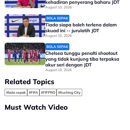
kehadiran penyerang baharu JDT
August 10, 2026
BOLA SEPAK
Tiada siapa boleh terlena dalam
skuad ini -- jurulatih JDT
August 10, 2026
BOLA SEPAK
Chelsea tunggu penalti shootout
yang tidak kunjung tiba terpaksa
akur seri dengan JDT
August 10, 2026
Related Topics
#bola sepak
#FIFA
#FIFPRO
#Kuching City
Must Watch Video