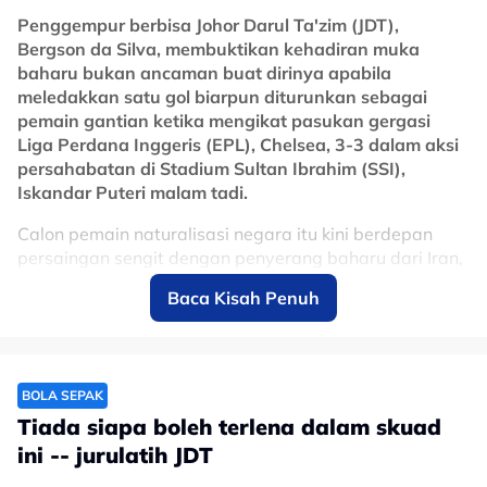
Penggempur berbisa Johor Darul Ta'zim (JDT),
Bergson da Silva, membuktikan kehadiran muka
baharu bukan ancaman buat dirinya apabila
meledakkan satu gol biarpun diturunkan sebagai
pemain gantian ketika mengikat pasukan gergasi
Liga Perdana Inggeris (EPL), Chelsea, 3-3 dalam aksi
persahabatan di Stadium Sultan Ibrahim (SSI),
Iskandar Puteri malam tadi.
Calon pemain naturalisasi negara itu kini berdepan
persaingan sengit dengan penyerang baharu dari Iran,
Shahab Zahedi, selepas dicabar hebat oleh Jairo da
Baca Kisah Penuh
Silva musim lalu.
"Saya amat bangga dengan pasukan ini kerana ia
bukan tentang keputusan perlawanan, menang atau
kalah, ia tentang perwatakan kami," katanya kepada
BOLA SEPAK
wartawan Astro Arena, Zulhelmi Zainal Azam.
Tiada siapa boleh terlena dalam skuad
ini -- jurulatih JDT
"Saya rasa kami tidak pernah lelah untuk memberikan
kejutan kepada orang ramai tentang apa yang kami