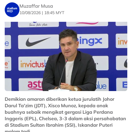
boleh lakukan ke atas pasukan lebih besar, tidak kira di
Muzaffar Musa
laman sendiri atau laman lawan.
10/08/2026 | 18:45 MYT
"Pada akhirnya, apa yang diingati ialah perwatakan
kami di atas padang.
"Tentang persaingan, ia bukan sesuatu yang baru.
Anda telah mengenali saya selama enam musim dan
setiap musim JDT sentiasa meningkat dan bergerak ke
depan.
"Sebagai pasukan besar, sudah pasti anda akan
membawa masuk penyerang baharu, pertahanan
tengah baharu atau penyerang tengah baharu, jadi ia
bukan sesuatu yang baru.
Demikian amaran diberikan ketua jurulatih Johor
"Ia persaingan sihat sesama kami dan saya sentiasa
Darul Ta'zim (JDT), Xisco Munoz, kepada anak
akan memberikan yang terbaik untuk merebut tempat
buahnya sebaik mengikat gergasi Liga Perdana
saya dan mendapatkan momen terbaik untuk
Inggeris (EPL), Chelsea, 3-3 dalam aksi persahabatan
membantu rakan sepasukan."
di Stadium Sultan Ibrahim (SSI), Iskandar Puteri
malam tadi.