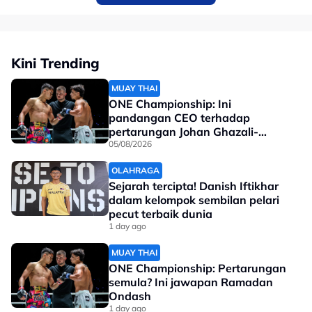
di hadapan peminat tempatan.
Dalam masa sama, mantan pemenang Piala Dunia
2010 bersama Sepanyol itu menjelaskan dia
Kini Trending
mempunyai hubungan baik dengan Ketua Pegawai
Eksekutif (CEO), JDT, Luis Garcia.
MUAY THAI
ONE Championship: Ini
Tonton penuh:
pandangan CEO terhadap
pertarungan Johan Ghazali-
Ramadan Ondash
05/08/2026
OLAHRAGA
Sejarah tercipta! Danish Iftikhar
dalam kelompok sembilan pelari
pecut terbaik dunia
1 day ago
MUAY THAI
ONE Championship: Pertarungan
semula? Ini jawapan Ramadan
Ondash
1 day ago