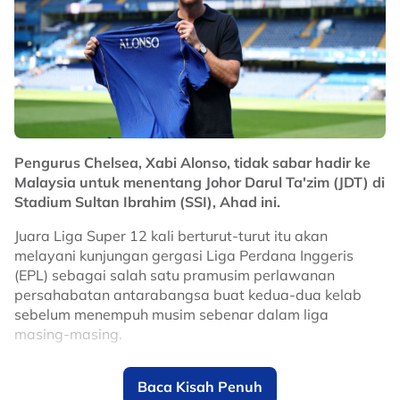
aktiviti fizikal wajar dilakukan mengikut nasihat doktor.
Kepada semua ibu-ibu di luar sana, termasuk saya
sendiri
we got this
!
Pengurus Chelsea, Xabi Alonso, tidak sabar hadir ke
No node context available.
Malaysia untuk menentang Johor Darul Ta'zim (JDT) di
Related Topics
Stadium Sultan Ibrahim (SSI), Ahad ini.
#bola sepak
Juara Liga Super 12 kali berturut-turut itu akan
melayani kunjungan gergasi Liga Perdana Inggeris
(EPL) sebagai salah satu pramusim perlawanan
persahabatan antarabangsa buat kedua-dua kelab
sebelum menempuh musim sebenar dalam liga
masing-masing.
Bekas bintang Liverpool itu teruja untuk melihat
Baca Kisah Penuh
keupayaan anak buahnya menentang Harimau Selatan