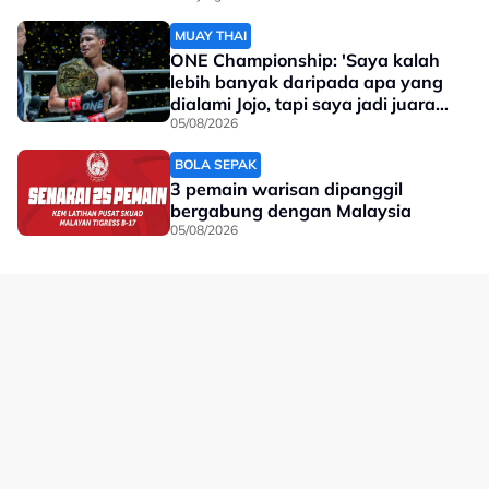
MUAY THAI
ONE Championship: 'Saya kalah
lebih banyak daripada apa yang
dialami Jojo, tapi saya jadi juara
dunia'
05/08/2026
BOLA SEPAK
3 pemain warisan dipanggil
bergabung dengan Malaysia
05/08/2026
No node context available.
Related Topics
#Xabi Alonso
#Chelsea
#bola sepak
#johor darul ta'zim