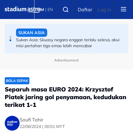
Skip to main content
Select language
SUKAN ASIA
Daftar
Log in
BM
|
EN
Sukan Asia: Skuasy negara enggan terlalu selesa, akui
misi pertahan tiga emas lebih mencabar
SEPAK TAKRAW
Piala Raja Thai: Filipina hancur impian regu negara
Advertisement
BOLA SEPAK
Separuh masa EURO 2024: Krzysztof
Piatek jaring gol penyamaan, kedudukan
terikat 1-1
Saufi Tahir
22/06/2024 | 00:51 MYT