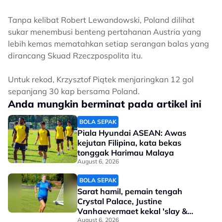
Tanpa kelibat Robert Lewandowski, Poland dilihat
sukar menembusi benteng pertahanan Austria yang
lebih kemas mematahkan setiap serangan balas yang
dirancang Skuad Rzeczpospolita itu.
Untuk rekod, Krzysztof Piątek menjaringkan 12 gol
sepanjang 30 kap bersama Poland.
Anda mungkin berminat pada artikel ini
BOLA SEPAK
Piala Hyundai ASEAN: Awas
kejutan Filipina, kata bekas
tonggak Harimau Malaya
August 6, 2026
BOLA SEPAK
Sarat hamil, pemain tengah
Crystal Palace, Justine
Vanhaevermaet kekal 'slay &
steady'
August 6, 2026