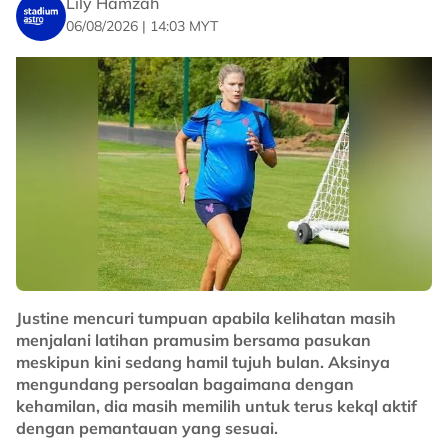
Lily Hamzah
perlawanan ini akan menjadi sengit tapi kita tiada
06/08/2026 | 14:03 MYT
pilihan, selain memungut tiga mata.
"Malaysia terasa kehilangan kedua-dua pemain ini
tetapi ia akan beri peluang kepada rakan sepasukan
untuk melakukan sesuatu.
"Walaupun tampak agak mustahil Myanmar boleh
kejutkan Thailand tapi dalam bola sepak apa-apa
boleh berlaku," katanya.
No node context available.
Related Topics
Justine mencuri tumpuan apabila kelihatan masih
#Harimau Malaya
#bola sepak
menjalani latihan pramusim bersama pasukan
meskipun kini sedang hamil tujuh bulan. Aksinya
mengundang persoalan bagaimana dengan
kehamilan, dia masih memilih untuk terus kekql aktif
dengan pemantauan yang sesuai.