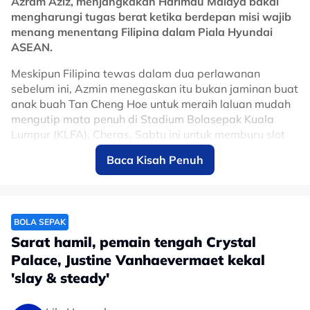
Azram Aziz, menjangkakan Harimau Malaya bakal
mengharungi tugas berat ketika berdepan misi wajib
menang menentang Filipina dalam Piala Hyundai
ASEAN.
Meskipun Filipina tewas dalam dua perlawanan
sebelum ini, Azmin menegaskan itu bukan jaminan buat
anak buah Tan Cheng Hoe untuk meraih laluan mudah
mengutip mata penuh di Stadium Bolasepak Kuala
Lumpur (KLFA), Cheras, Sabtu ini untuk memburu slot
ke separuh akhir.
Baca Kisah Penuh
Azmin percaya di sebalik ketiadaan dua tonggak
utama, Endrick dos Santos dan Jimmy Raymond, yang
terpaksa disisihkan ekoran kecederaan, situasi itu
merupakan peluang terbaik buat barisan pemain sedia
BOLA SEPAK
ada bagi membuktikan kemampuan mereka di pentas
Sarat hamil, pemain tengah Crystal
antarabangsa.
Palace, Justine Vanhaevermaet kekal
'slay & steady'
"Kita tiada pilihan lain lagi.
"Filipina hanya kalah 0-1 kepada Thailand jadi