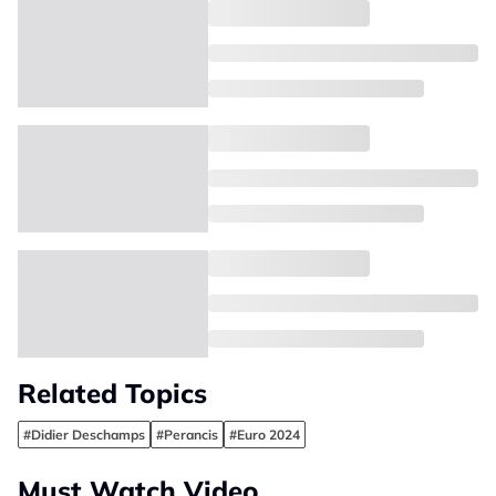
Related Topics
#Didier Deschamps
#Perancis
#Euro 2024
Must Watch Video