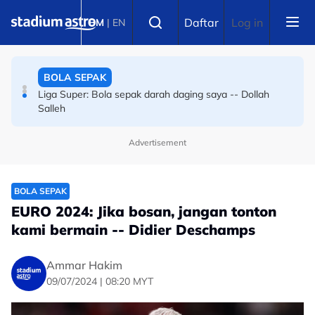
Skip to main content
BOLA SEPAK
Select language
Daftar
Log in
BM
|
EN
Bola sepak Korea Selatan goncang lagi, hiburan seks
sebagai santapan pengadil
BOLA SEPAK
Liga Super: Bola sepak darah daging saya -- Dollah
Salleh
Advertisement
BOLA SEPAK
EURO 2024: Jika bosan, jangan tonton
kami bermain -- Didier Deschamps
Ammar Hakim
09/07/2024 | 08:20 MYT