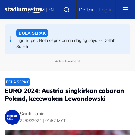
Skip to main content
BOLA SEPAK
Select language
Daftar
Log in
BM
|
EN
Bola sepak Korea Selatan goncang lagi, hiburan seks
sebagai santapan pengadil
BOLA SEPAK
Liga Super: Bola sepak darah daging saya -- Dollah
Salleh
Advertisement
BOLA SEPAK
EURO 2024: Austria singkirkan cabaran
Poland, kecewakan Lewandowski
Saufi Tahir
22/06/2024 | 01:57 MYT