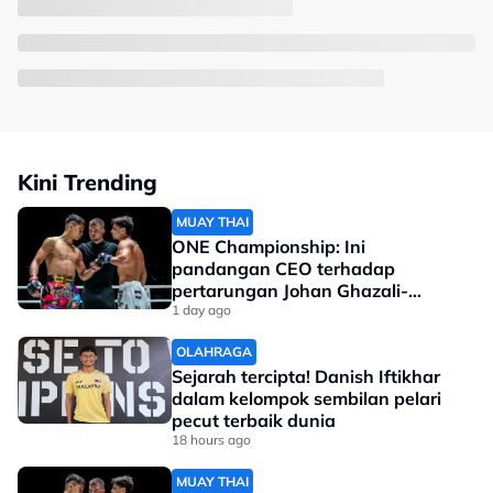
Kini Trending
MUAY THAI
ONE Championship: Ini
pandangan CEO terhadap
pertarungan Johan Ghazali-
Ramadan Ondash
1 day ago
OLAHRAGA
Sejarah tercipta! Danish Iftikhar
dalam kelompok sembilan pelari
pecut terbaik dunia
18 hours ago
MUAY THAI