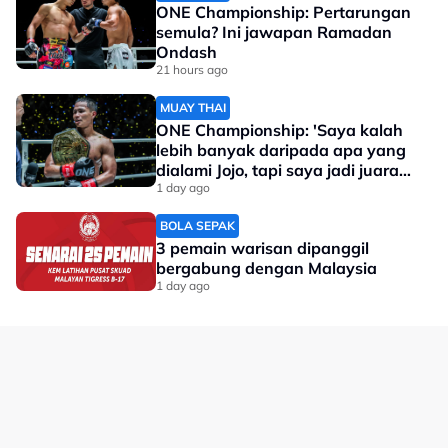
ONE Championship: Pertarungan
semula? Ini jawapan Ramadan
Ondash
21 hours ago
MUAY THAI
ONE Championship: 'Saya kalah
lebih banyak daripada apa yang
dialami Jojo, tapi saya jadi juara
dunia'
1 day ago
BOLA SEPAK
3 pemain warisan dipanggil
bergabung dengan Malaysia
1 day ago